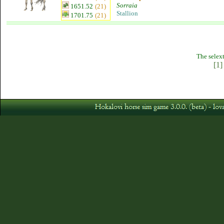
Sorraia
1651.52
(21)
Stallion
1701.75
(21)
The selext
[1]