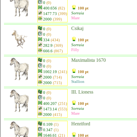
0
(0)
400.656
(82)
100 pt
Sorraia
1477.73
(399)
Mare
2000
(399)
Csikaj
0
(0)
0
(0)
334
(434)
100 pt
Sorraia
282.9
(369)
Filly
666.6
(867)
Maximalista 1670
0
(0)
0
(0)
1002.19
(241)
100 pt
Sorraia
2000
(714)
Stallion
2000
(715)
III. Lioness
0
(0)
0
(0)
400.207
(251)
100 pt
Sorraia
1473.14
(553)
Mare
2000
(415)
Henriford
0.109
(1)
0.347
(1)
1646.61
(21)
100 pt