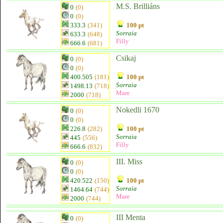
M.S. Brilliáns
0
(0)
0
(0)
333.3
(341)
100 pt
Sorraia
633.3
(648)
Filly
666.6
(681)
Csikaj
0
(0)
0
(0)
400.505
(181)
100 pt
Sorraia
1498.13
(718)
Mare
2000
(718)
Nokedli 1670
0
(0)
0
(0)
226.8
(282)
100 pt
Sorraia
445
(556)
Filly
666.6
(832)
III. Miss
0
(0)
0
(0)
420.522
(150)
100 pt
Sorraia
1464.64
(744)
Mare
2000
(744)
III Menta
0
(0)