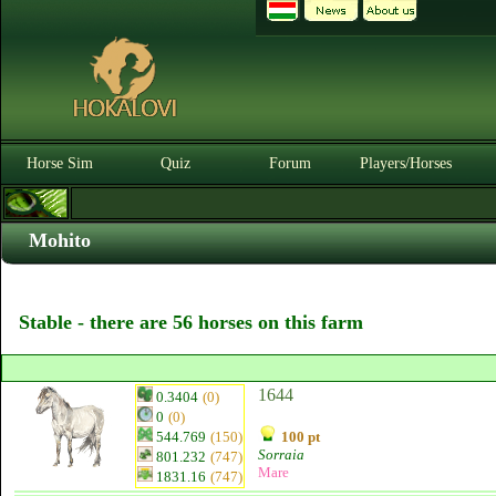
Horse Sim
Quiz
Forum
Players/Horses
Mohito
Stable - there are 56 horses on this farm
1644
0.3404
(0)
0
(0)
544.769
(150)
100 pt
Sorraia
801.232
(747)
Mare
1831.16
(747)