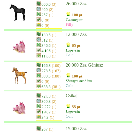
26.000 Zsz
666.6
(3)
409
(2)
257
(1)
100 pt
Camargue
0
(0)
Filly
0
(0)
12.000 Zsz
130.5
(1)
512
(1)
346.6
(1)
65 pt
Lupercia
4.106
(1)
Colt
11.63
(1)
20.000 Zsz Géniusz
166.8
(100)
278.5
(167)
300.5
(180)
100 pt
Shagya-arabian
0
(0)
Colt
638.3
(381)
Csikaj
72.83
(1)
309.3
(2)
2.272
(1)
55 pt
Lupercia
1.487
(1)
Colt
34.3
(1)
15.000 Zsz
267
(1)