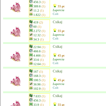
456.3
(1)
389.6
(1)
55 pt
Lupercia
11.2
(1)
Colt
1.822
(1)
Csikaj
419
(2)
60
(1)
2.272
(1)
55 pt
Lupercia
12.32
(1)
Colt
34.3
(1)
Csikaj
22.94
(1)
466.6
(2)
4.466
(1)
45 pt
Lupercia
33.6
(1)
Colt
12.64
(1)
Csikaj
167
(1)
168.3
(1)
100.5
(1)
45 pt
Lupercia
36.96
(1)
Colt
102.9
(1)
Csikaj
7.633
(1)
456.3
(1)
33.9
(1)
55 pt