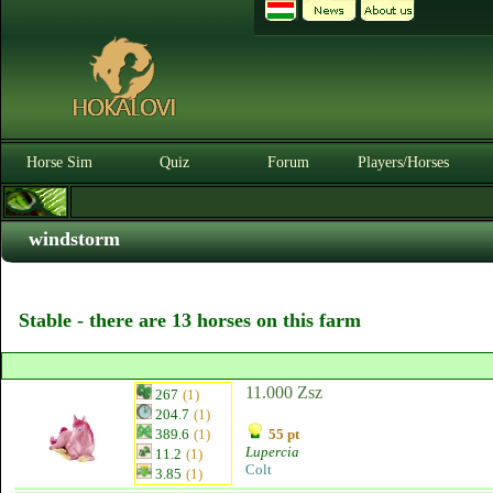
Horse Sim
Quiz
Forum
Players/Horses
windstorm
Stable - there are 13 horses on this farm
11.000 Zsz
267
(1)
204.7
(1)
389.6
(1)
55 pt
Lupercia
11.2
(1)
Colt
3.85
(1)