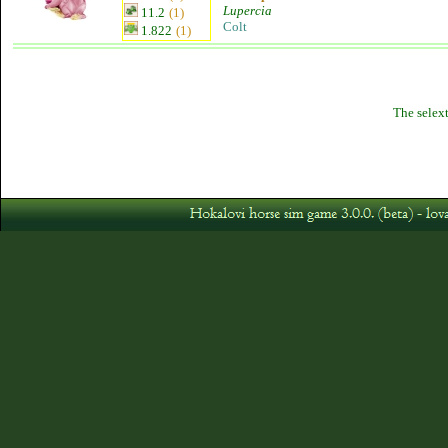
Lupercia
11.2
(1)
Colt
1.822
(1)
The selext