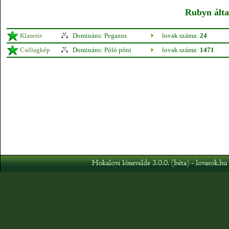
Rubyn által
Klaserie
Domináns: Pegazus
lovak száma:
24
Csillagkép
Domináns: Póló póni
lovak száma:
1471