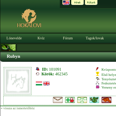
Lónevelde
Kvíz
Fórum
Tagok/lovak
Rubyn
ID:
101091
Kvízpont
Körök:
462345
Első hely
Tenyésztet
Fedeztetés
Verseny e
« vissza az ismertetőhöz