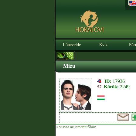
Lónevelde
Kvíz
Fór
Mizu
ID:
17936
Körök:
2249
« vissza az ismertetőhöz