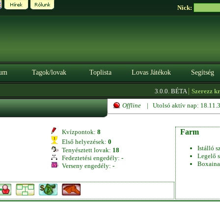
Nick:
um
Tagok/lovak
Toplista
Lovas Játékok
Segítség
|
3.0.0. BÉTA
Szerezz kredi
Offline
| Utolsó aktív nap: 18.11
Farm
Kvízpontok:
8
Első helyezések:
0
Istálló s
Tenyésztett lovak:
18
Legelő s
Fedeztetési engedély:
-
Boxaina
Verseny engedély:
-