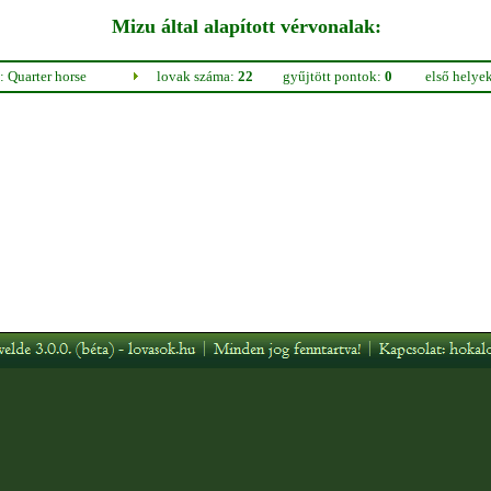
Mizu által alapított vérvonalak:
 Quarter horse
lovak száma:
22
gyűjtött pontok:
0
első helye