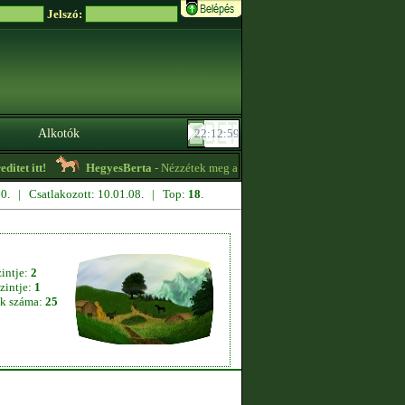
Jelszó:
Alkotók
tet itt!
HegyesBerta
- Nézzétek meg az ,,Aktuális hirdetéseket" a profilom
.30. | Csatlakozott: 10.01.08. | Top:
18
.
zintje:
2
zintje:
1
k száma:
25