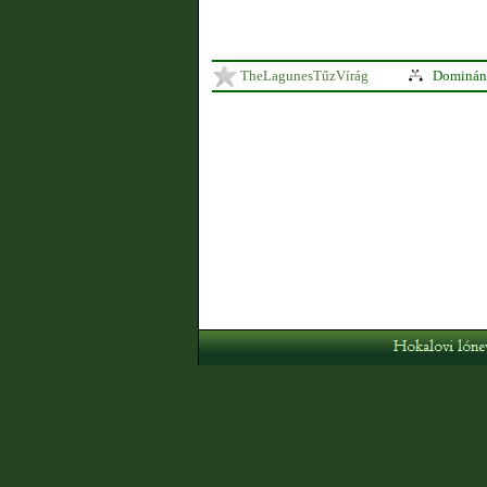
TheLagunesTűzVírág
Domináns