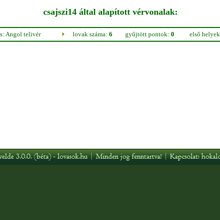
csajszi14 által alapított vérvonalak:
: Angol telivér
lovak száma:
6
gyűjtött pontok:
0
első helye