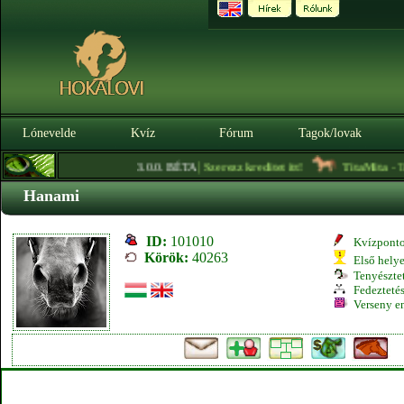
Lónevelde
Kvíz
Fórum
Tagok/lovak
|
3.0.0. BÉTA
Szerezz kreditet itt!
TitaMita
- Trak
Hanami
ID:
101010
Kvízpont
Körök:
40263
Első hely
Tenyésztet
Fedeztetés
Verseny e