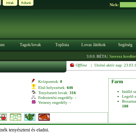
Nick:
um
Tagok/lovak
Toplista
Lovas Játékok
Segítség
|
3.0.0. BÉTA
Szerezz kreditet it
Offline
| Utolsó aktív nap: 23.03
Farm
Kvízpontok:
0
Első helyezések:
646
Istálló s
Tenyésztett lovak:
316
Legelő s
Fedeztetési engedély:
-
Boxaina
Verseny engedély:
-
100