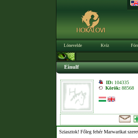
Lónevelde
Kvíz
Fór
Einulf
ID:
104335
Körök:
88568