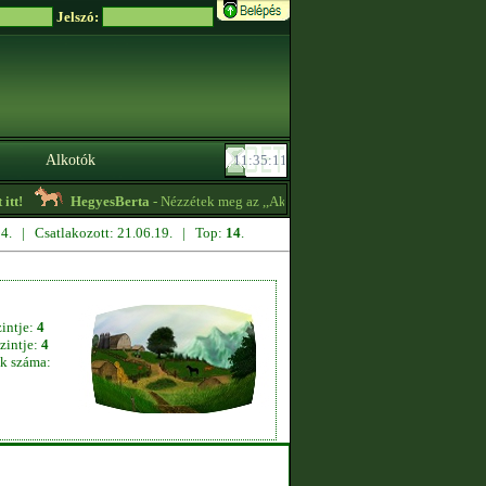
Jelszó:
Alkotók
t!
HegyesBerta
- Nézzétek meg az ,,Aktuális hirdetéseket" a profilomon! L
.14. | Csatlakozott: 21.06.19. | Top:
14
.
zintje:
4
zintje:
4
k száma: