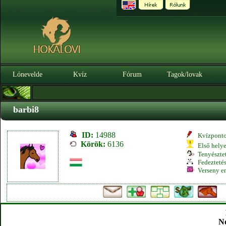
Lónevelde
Kvíz
Fórum
Tagok/lovak
barbi8
ID:
14988
Kvízpont
Körök:
6136
Első hely
Tenyésztet
Fedeztetés
Verseny e