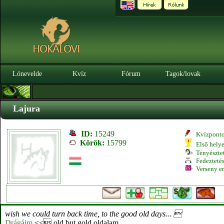
Lónevelde
Kvíz
Fórum
Tagok/lovak
Lajura
ID:
15249
Kvízpont
Körök:
15799
Első hely
Tenyésztet
Fedeztetés
Verseny e