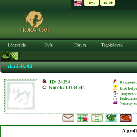
Lónevelde
Kvíz
Fórum
Tagok/lovak
daniella94
ID:
24354
Kvízpont
Körök:
10134544
Első hely
Tenyésztet
Fedeztetés
Verseny e