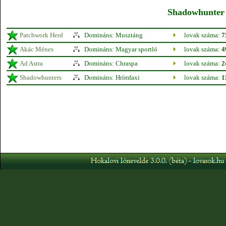
Shadowhunter á
Patchwork Herd
Domináns: Musztáng
lovak száma:
7
Akác Ménes
Domináns: Magyar sportló
lovak száma:
4
Ad Astra
Domináns: Chraspa
lovak száma:
2
Shadowhunters
Domináns: Hrímfaxi
lovak száma:
1