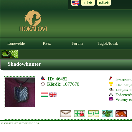
Lónevelde
Kvíz
Fórum
Tagok/lovak
Shadowhunter
ID:
46482
Kvízpont
Körök:
1077670
Első hely
Tenyésztet
Fedeztetés
Verseny e
« vissza az ismertetőhöz