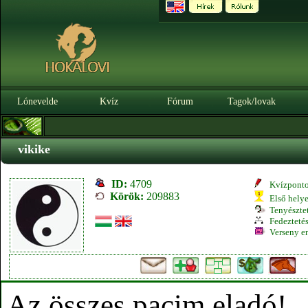
Lónevelde
Kvíz
Fórum
Tagok/lovak
vikike
ID:
4709
Kvízpont
Körök:
209883
Első hely
Tenyésztet
Fedeztetés
Verseny e