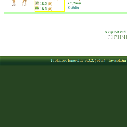
Haflingi
18.6
(0)
Csődör
18.6
(0)
A kijelölt istá
[1]
[2]
[3]