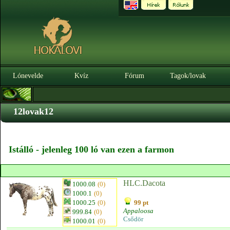
Lónevelde
Kvíz
Fórum
Tagok/lovak
12lovak12
Istálló - jelenleg 100 ló van ezen a farmon
HLC.Dacota
1000.08
(0)
1000.1
(0)
1000.25
(0)
99 pt
Appaloosa
999.84
(0)
Csődör
1000.01
(0)