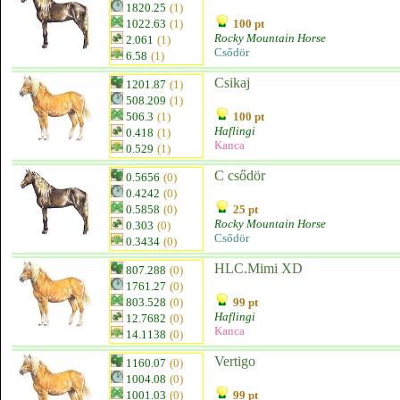
1820.25
(1)
1022.63
(1)
100 pt
Rocky Mountain Horse
2.061
(1)
Csődör
6.58
(1)
Csikaj
1201.87
(1)
508.209
(1)
506.3
(1)
100 pt
Haflingi
0.418
(1)
Kanca
0.529
(1)
C csődör
0.5656
(0)
0.4242
(0)
0.5858
(0)
25 pt
Rocky Mountain Horse
0.303
(0)
Csődör
0.3434
(0)
HLC.Mimi XD
807.288
(0)
1761.27
(0)
803.528
(0)
99 pt
Haflingi
12.7682
(0)
Kanca
14.1138
(0)
Vertigo
1160.07
(0)
1004.08
(0)
1001.03
(0)
99 pt