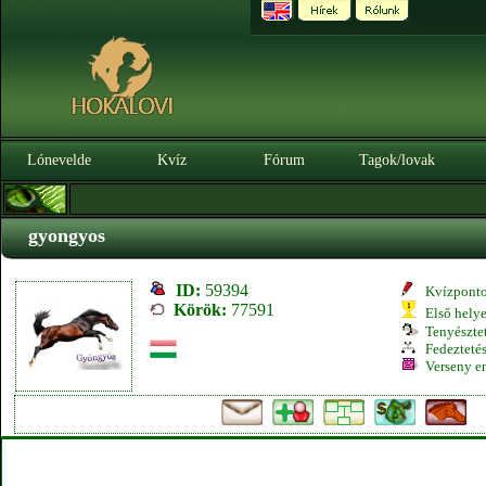
Lónevelde
Kvíz
Fórum
Tagok/lovak
gyongyos
ID:
59394
Kvízpont
Körök:
77591
Első hely
Tenyésztet
Fedeztetés
Verseny e