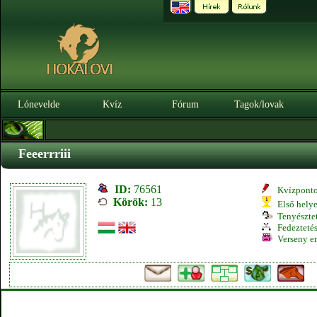
Lónevelde
Kvíz
Fórum
Tagok/lovak
Feeerrriii
ID:
76561
Kvízpont
Körök:
13
Első hely
Tenyésztet
Fedeztetés
Verseny e