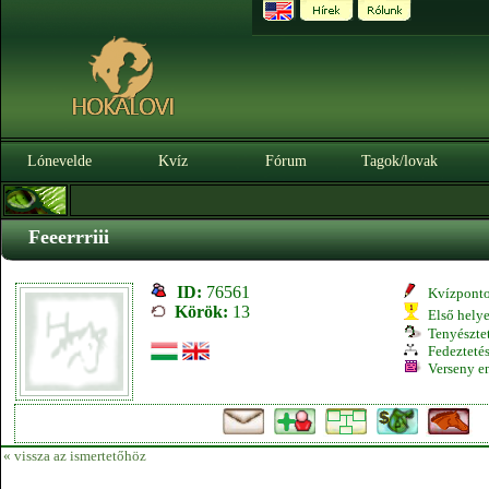
Lónevelde
Kvíz
Fórum
Tagok/lovak
Feeerrriii
ID:
76561
Kvízpont
Körök:
13
Első hely
Tenyésztet
Fedeztetés
Verseny e
« vissza az ismertetőhöz