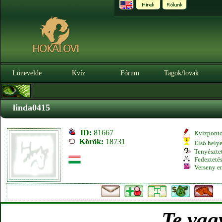
Lónevelde
Kvíz
Fórum
Tagok/lovak
linda0415
ID:
81667
Kvízpont
Körök:
18731
Első hely
Tenyésztet
Fedeztetés
Verseny e