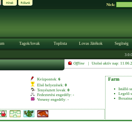
Nick:
um
Tagok/lovak
Toplista
Lovas Játékok
Segítség
3.0.0
Offline
| Utolsó aktív nap: 11.06
Farm
Kvízpontok:
6
Első helyezések:
0
Istálló s
Tenyésztett lovak:
0
Legelő s
Fedeztetési engedély:
-
Boxaina
Verseny engedély:
-