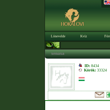
Lónevelde
Kvíz
Fór
xenaxa
ID:
8434
Körök:
33324