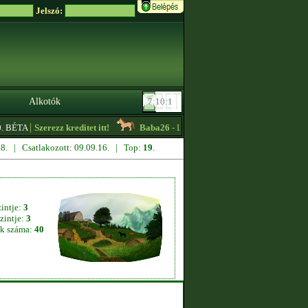
Jelszó:
Alkotók
|
. BÉTA
Szerezz kreditet itt!
Baba26
- Lassú körös edzőt keresek sürgősen!!
.28. | Csatlakozott: 09.09.16. | Top:
19
.
zintje:
3
zintje:
3
k száma:
40