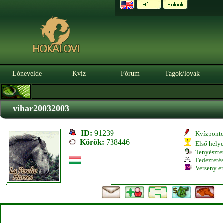
Lónevelde
Kvíz
Fórum
Tagok/lovak
vihar20032003
ID:
91239
Kvízpont
Körök:
738446
Első hely
Tenyésztet
Fedeztetés
Verseny e