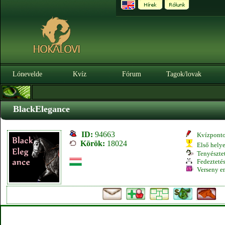
Lónevelde
Kvíz
Fórum
Tagok/lovak
BlackElegance
ID:
94663
Kvízpont
Körök:
18024
Első hely
Tenyésztet
Fedeztetés
Verseny e