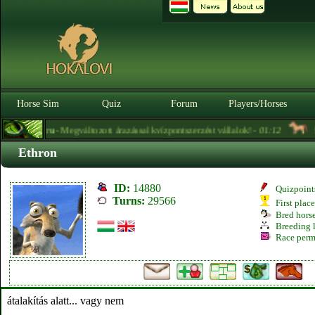
Horse Sim
Quiz
Forum
Players/Horses
Soreiru
- Megváltozott árazással kvízpontszerzést vállalok! -
01:12
So
Ethron
ID:
14880
Quizpoint
Turns:
29566
First plac
Bred hors
Breeding l
Race perm