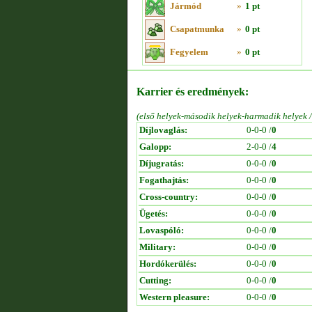
Jármód
»
1 pt
Csapatmunka
»
0 pt
Fegyelem
»
0 pt
Karrier és eredmények:
(első helyek-második helyek-harmadik helyek 
Díjlovaglás:
0-0-0 /
0
Galopp:
2-0-0 /
4
Díjugratás:
0-0-0 /
0
Fogathajtás:
0-0-0 /
0
Cross-country:
0-0-0 /
0
Ügetés:
0-0-0 /
0
Lovaspóló:
0-0-0 /
0
Military:
0-0-0 /
0
Hordókerülés:
0-0-0 /
0
Cutting:
0-0-0 /
0
Western pleasure:
0-0-0 /
0