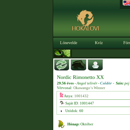
Lónevelde
Kvíz
Fór
Nordic Rimonetto XX
29.56 éves
-
Angol telivér -
Csődör
-
Szín:
pej
Vérvonal:
Okawango‘s Winner
Anya:
1001432
Saját ID: 1001447
Utódok: 60
Hónap:
Október