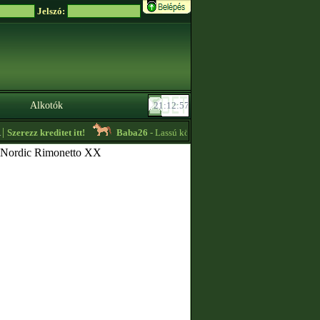
Jelszó:
Alkotók
zerezz kreditet itt!
Baba26
- Lassú körös edzőt keresek sürgősen!! -
08:30