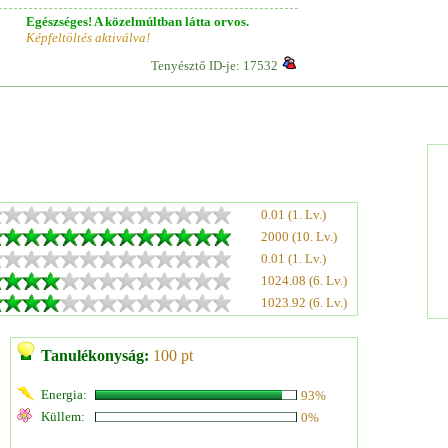
Egészséges! A közelmúltban látta orvos.
Képfeltöltés aktiválva!
Tenyésztő ID-je: 17532
0.01 (1. Lv.)
2000 (10. Lv.)
0.01 (1. Lv.)
1024.08 (6. Lv.)
1023.92 (6. Lv.)
Tanulékonyság:
100 pt
Energia:
93%
Küllem:
0%