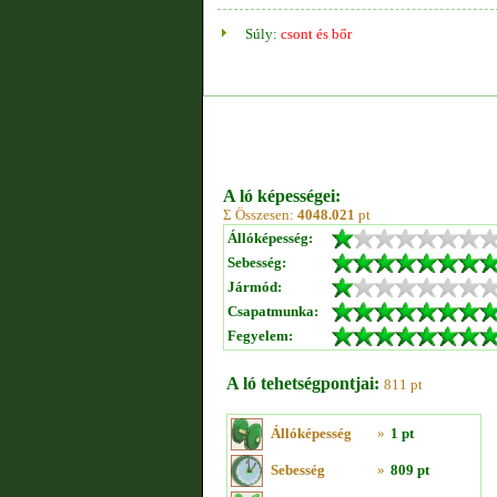
Súly:
csont és bőr
A ló képességei:
Σ Összesen:
4048.021
pt
Állóképesség:
Sebesség:
Jármód:
Csapatmunka:
Fegyelem:
A ló tehetségpontjai:
811 pt
Állóképesség
»
1 pt
Sebesség
»
809 pt