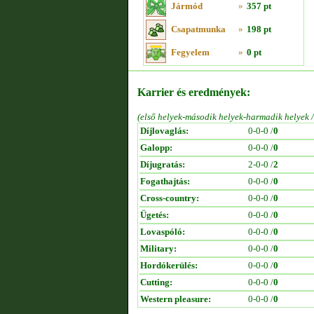
Jármód
»
357 pt
Csapatmunka
»
198 pt
Fegyelem
»
0 pt
Karrier és eredmények:
(első helyek-második helyek-harmadik helyek 
Díjlovaglás:
0-0-0 /
0
Galopp:
0-0-0 /
0
Díjugratás:
2-0-0 /
2
Fogathajtás:
0-0-0 /
0
Cross-country:
0-0-0 /
0
Ügetés:
0-0-0 /
0
Lovaspóló:
0-0-0 /
0
Military:
0-0-0 /
0
Hordókerülés:
0-0-0 /
0
Cutting:
0-0-0 /
0
Western pleasure:
0-0-0 /
0