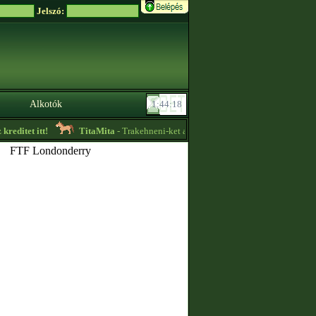
Jelszó:
Alkotók
editet itt!
TitaMita
- Trakehneni-ket adok el! Nem kreditért! Viszonylag olc