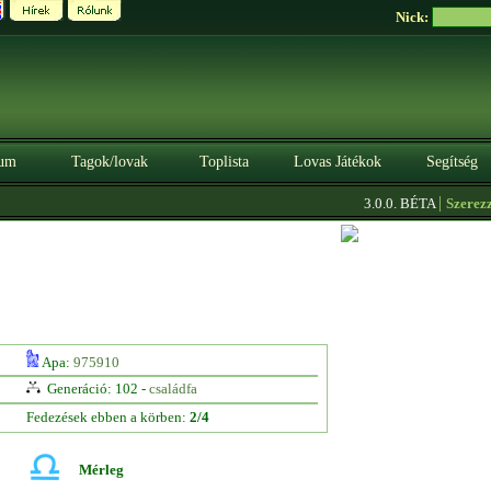
Nick:
um
Tagok/lovak
Toplista
Lovas Játékok
Segítség
|
3.0.0. BÉTA
Szerezz kr
Apa:
975910
Generáció: 102 -
családfa
Fedezések ebben a körben:
2/4
Mérleg