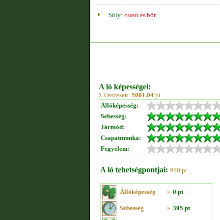
Súly:
csont és bőr
A ló képességei:
Σ Összesen:
5001.04
pt
Állóképesség:
Sebesség:
Jármód:
Csapatmunka:
Fegyelem:
A ló tehetségpontjai:
950 pt
Állóképesség
»
0 pt
Sebesség
»
395 pt