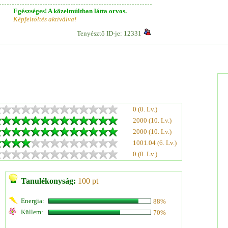
Egészséges! A közelmúltban látta orvos.
Képfeltöltés aktiválva!
Tenyésztő ID-je: 12331
0 (0. Lv.)
2000 (10. Lv.)
2000 (10. Lv.)
1001.04 (6. Lv.)
0 (0. Lv.)
Tanulékonyság:
100 pt
Energia:
88%
Küllem:
70%