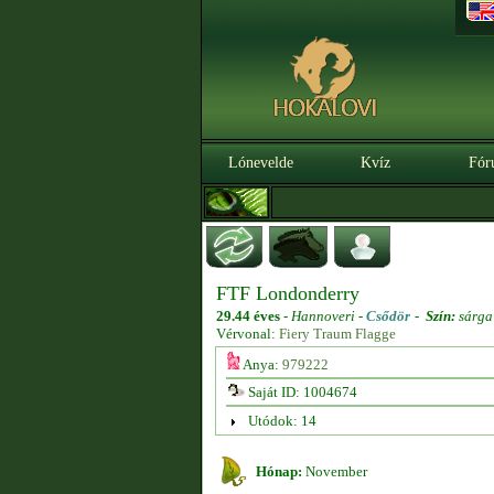
Lónevelde
Kvíz
Fór
FTF Londonderry
29.44 éves
-
Hannoveri -
Csődör
-
Szín:
sárga
Vérvonal:
Fiery Traum Flagge
Anya:
979222
Saját ID: 1004674
Utódok: 14
Hónap:
November