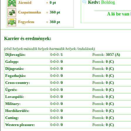
Kedv:
Boldog
Jármód
»
0 pt
Csapatmunka
»
360 pt
A ló be van 
Fegyelem
»
360 pt
Karrier és eredmények:
(első helyek-második helyek-harmadik helyek /indulások)
Díjlovaglás:
0-0-0 /
1
Pontok:
3057 (A)
Galopp:
0-0-0 /
0
Pontok:
0 (C)
Díjugratás:
0-0-0 /
0
Pontok:
0 (C)
Fogathajtás:
0-0-0 /
0
Pontok:
0 (C)
Cross-country:
0-0-0 /
0
Pontok:
0 (C)
Ügetés:
0-0-0 /
0
Pontok:
0 (C)
Lovaspóló:
0-0-0 /
0
Pontok:
0 (C)
Military:
0-0-0 /
0
Pontok:
0 (C)
Hordókerülés:
0-0-0 /
0
Pontok:
0 (C)
Cutting:
0-0-0 /
0
Pontok:
0 (C)
Western pleasure:
0-0-0 /
0
Pontok:
0 (C)