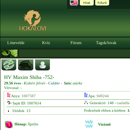
Lónevelde
Kvíz
Fórum
Tagok/lovak
HV Maxim Shiba -752-
29.56 éves
-
Kisbéri félvér -
Csődör
-
Szín:
szürke
Vérvonal: -
Anya:
1007587
Apa:
949244
Generáció: 146 -
családfa
Saját ID: 1007614
Fedezések ebben a körben:
1
Utódok: 13
Hónap:
Április
Vízöntő