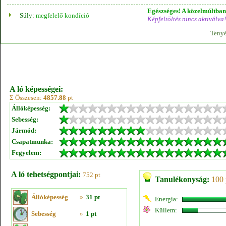
Egészséges! A közelmúltban 
Súly:
megfelelő kondíció
Képfeltöltés nincs aktiválva!
Tenyé
A ló képességei:
Σ Összesen:
4857.88
pt
Állóképesség:
Sebesség:
Jármód:
Csapatmunka:
Fegyelem:
A ló tehetségpontjai:
752 pt
Tanulékonyság:
100 
Állóképesség
»
31 pt
Energia:
Küllem:
Sebesség
»
1 pt