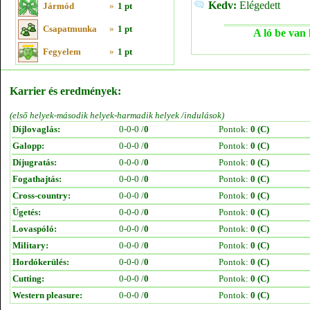
Kedv:
Elégedett
Jármód
»
1 pt
Csapatmunka
»
1 pt
A ló be van 
Fegyelem
»
1 pt
Karrier és eredmények:
(első helyek-második helyek-harmadik helyek /indulások)
Díjlovaglás:
0-0-0 /
0
Pontok:
0 (C)
Galopp:
0-0-0 /
0
Pontok:
0 (C)
Díjugratás:
0-0-0 /
0
Pontok:
0 (C)
Fogathajtás:
0-0-0 /
0
Pontok:
0 (C)
Cross-country:
0-0-0 /
0
Pontok:
0 (C)
Ügetés:
0-0-0 /
0
Pontok:
0 (C)
Lovaspóló:
0-0-0 /
0
Pontok:
0 (C)
Military:
0-0-0 /
0
Pontok:
0 (C)
Hordókerülés:
0-0-0 /
0
Pontok:
0 (C)
Cutting:
0-0-0 /
0
Pontok:
0 (C)
Western pleasure:
0-0-0 /
0
Pontok:
0 (C)