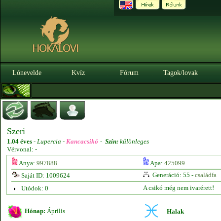
Lónevelde
Kvíz
Fórum
Tagok/lovak
Szeri
1.04 éves
-
Lupercia -
Kancacsikó
-
Szín:
különleges
Vérvonal: -
Anya:
997888
Apa:
425099
Generáció: 55 -
családfa
Saját ID: 1009624
A csikó még nem ivarérett!
Utódok: 0
Hónap:
Április
Halak