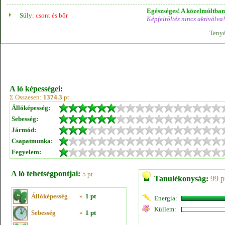
Egészséges! A közelmúltban 
Súly:
csont és bőr
Képfeltöltés nincs aktiválva!
Tenyé
A ló képességei:
Σ Összesen:
1374.3
pt
Állóképesség:
Sebesség:
Jármód:
Csapatmunka:
Fegyelem:
A ló tehetségpontjai:
5 pt
Tanulékonyság:
99 p
Állóképesség
»
1 pt
Energia:
Küllem:
Sebesség
»
1 pt