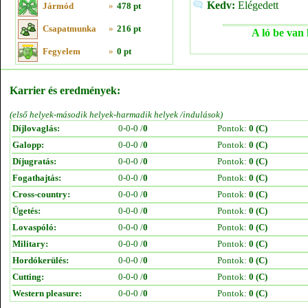
Kedv:
Elégedett
Jármód
»
478 pt
Csapatmunka
»
216 pt
A ló be van 
Fegyelem
»
0 pt
Karrier és eredmények:
(első helyek-második helyek-harmadik helyek /indulások)
Díjlovaglás:
0-0-0 /
0
Pontok:
0 (C)
Galopp:
0-0-0 /
0
Pontok:
0 (C)
Díjugratás:
0-0-0 /
0
Pontok:
0 (C)
Fogathajtás:
0-0-0 /
0
Pontok:
0 (C)
Cross-country:
0-0-0 /
0
Pontok:
0 (C)
Ügetés:
0-0-0 /
0
Pontok:
0 (C)
Lovaspóló:
0-0-0 /
0
Pontok:
0 (C)
Military:
0-0-0 /
0
Pontok:
0 (C)
Hordókerülés:
0-0-0 /
0
Pontok:
0 (C)
Cutting:
0-0-0 /
0
Pontok:
0 (C)
Western pleasure:
0-0-0 /
0
Pontok:
0 (C)