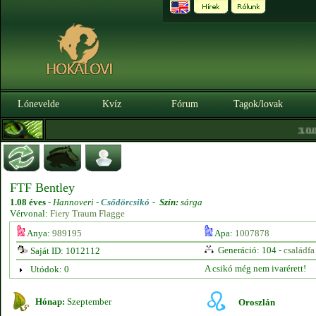
Lónevelde
Kvíz
Fórum
Tagok/lovak
3.0.0.
FTF Bentley
1.08 éves
-
Hannoveri -
Csődörcsikó
-
Szín:
sárga
Vérvonal:
Fiery Traum Flagge
Anya:
989195
Apa:
1007878
Generáció: 104 -
családfa
Saját ID: 1012112
A csikó még nem ivarérett!
Utódok: 0
Hónap:
Szeptember
Oroszlán