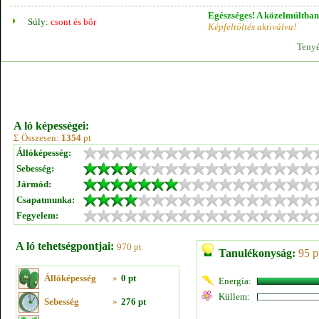
Egészséges! A közelmúltban 
Súly:
csont és bőr
Képfeltöltés aktiválva!
Tenyé
A ló képességei:
Σ Összesen:
1354
pt
Állóképesség:
Sebesség:
Jármód:
Csapatmunka:
Fegyelem:
A ló tehetségpontjai:
970 pt
Tanulékonyság:
95 p
Állóképesség
»
0 pt
Energia:
Küllem:
Sebesség
»
276 pt