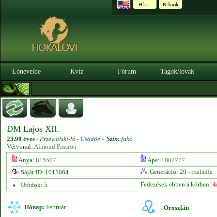
Lónevelde
Kvíz
Fórum
Tagok/lovak
DM Lajos XII.
23.98 éves
-
Przewalski-ló -
Csődör
-
Szín:
fakó
Vérvonal:
Almond Passion
Anya:
815507
Apa:
1007777
Generáció: 20 -
családfa
Saját ID: 1015064
Fedezések ebben a körben:
4
Utódok: 5
Hónap:
Február
Oroszlán