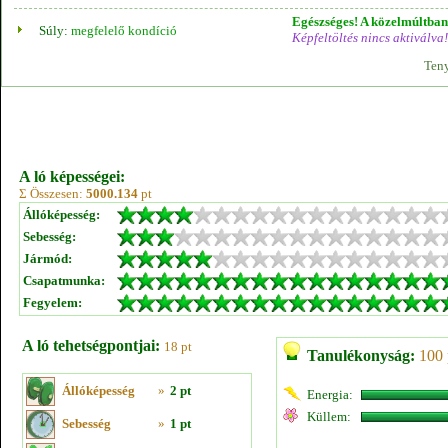
Egészséges! A közelmúltban 
Súly:
megfelelő kondíció
Képfeltöltés nincs aktiválva!
Teny
A ló képességei:
Σ Összesen:
5000.134
pt
Állóképesség:
Sebesség:
Jármód:
Csapatmunka:
Fegyelem:
A ló tehetségpontjai:
18 pt
Tanulékonyság:
100 
Állóképesség
»
2 pt
Energia:
Küllem:
Sebesség
»
1 pt