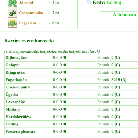
Kedv:
Boldog
Jármód
»
2 pt
Csapatmunka
»
7 pt
A ló be van 
Fegyelem
»
6 pt
Karrier és eredmények:
(első helyek-második helyek-harmadik helyek /indulások)
Díjlovaglás:
0-0-0 /
0
Pontok:
0 (C)
Galopp:
0-0-0 /
0
Pontok:
0 (C)
Díjugratás:
0-0-0 /
0
Pontok:
0 (C)
Fogathajtás:
0-0-0 /
4
Pontok:
3219 (A)
Cross-country:
0-0-0 /
0
Pontok:
0 (C)
Ügetés:
0-0-0 /
0
Pontok:
0 (C)
Lovaspóló:
0-0-0 /
0
Pontok:
0 (C)
Military:
0-0-0 /
0
Pontok:
0 (C)
Hordókerülés:
0-0-0 /
0
Pontok:
0 (C)
Cutting:
0-0-0 /
0
Pontok:
0 (C)
Western pleasure:
0-0-0 /
0
Pontok:
0 (C)