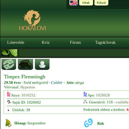
Lónevelde
Kvíz
Fórum
Tagok/lovak
Timpex Flemmingh
29.58 éves
-
Svéd melegvérű -
Csődör
-
Szín:
sárga
Vérvonal:
Hyperion
Anya:
1016252
Apa:
1020028
Generáció: 116 -
családfa
Saját ID: 1020062
Fedezések ebben a körben:
4
Utódok: 39
Hónap:
Szeptember
Rák