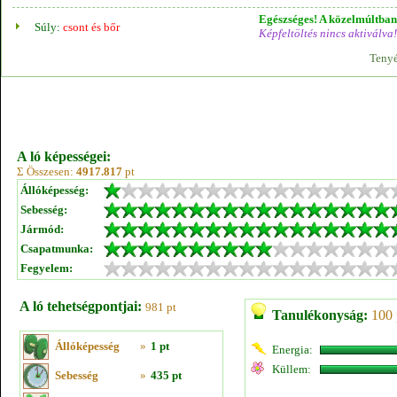
Egészséges! A közelmúltban 
Súly:
csont és bőr
Képfeltöltés nincs aktiválva!
Tenyé
A ló képességei:
Σ Összesen:
4917.817
pt
Állóképesség:
Sebesség:
Jármód:
Csapatmunka:
Fegyelem:
A ló tehetségpontjai:
981 pt
Tanulékonyság:
100 
Állóképesség
»
1 pt
Energia:
Küllem:
Sebesség
»
435 pt