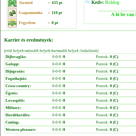
Kedv:
Boldog
Jármód
»
435 pt
Csapatmunka
»
110 pt
A ló be van 
Fegyelem
»
0 pt
Karrier és eredmények:
(első helyek-második helyek-harmadik helyek /indulások)
Díjlovaglás:
0-0-0 /
0
Pontok:
0 (C)
Galopp:
0-0-0 /
0
Pontok:
0 (C)
Díjugratás:
0-0-0 /
0
Pontok:
0 (C)
Fogathajtás:
0-0-0 /
0
Pontok:
0 (C)
Cross-country:
0-0-0 /
0
Pontok:
0 (C)
Ügetés:
0-0-0 /
0
Pontok:
0 (C)
Lovaspóló:
0-0-0 /
0
Pontok:
0 (C)
Military:
0-0-0 /
0
Pontok:
0 (C)
Hordókerülés:
0-0-0 /
0
Pontok:
0 (C)
Cutting:
0-0-0 /
0
Pontok:
0 (C)
Western pleasure:
0-0-0 /
0
Pontok:
0 (C)