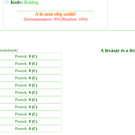
Kedv:
Boldog
A ló nem elég szelíd!
[Szerszámismeret: 0%] [Bizalom: 10%]
/indulások)
A lóvásár és a fe
Pontok:
0 (C)
Pontok:
0 (C)
Pontok:
0 (C)
Pontok:
0 (C)
Pontok:
0 (C)
Pontok:
0 (C)
Pontok:
0 (C)
Pontok:
0 (C)
Pontok:
0 (C)
Pontok:
0 (C)
Pontok:
0 (C)