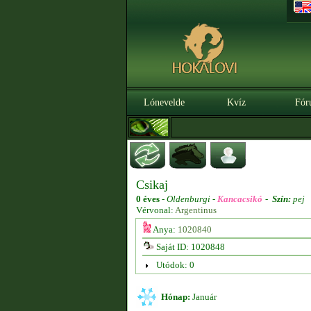
Lónevelde
Kvíz
Fór
Csikaj
0 éves
-
Oldenburgi -
Kancacsikó
-
Szín:
pej
Vérvonal:
Argentinus
Anya:
1020840
Saját ID: 1020848
Utódok: 0
Hónap:
Január