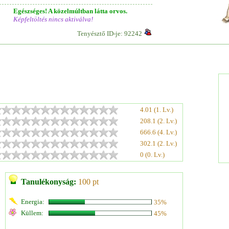
Egészséges! A közelmúltban látta orvos.
Képfeltöltés nincs aktiválva!
Tenyésztő ID-je: 92242
4.01 (1. Lv.)
208.1 (2. Lv.)
666.6 (4. Lv.)
302.1 (2. Lv.)
0 (0. Lv.)
Tanulékonyság:
100 pt
Energia:
35%
Küllem:
45%