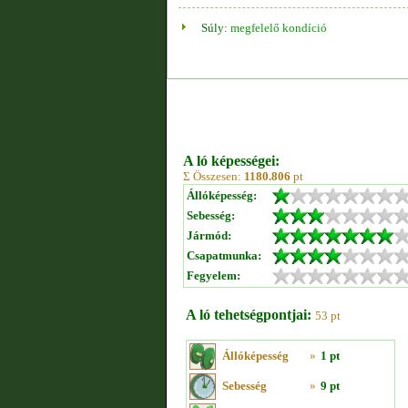
Súly:
megfelelő kondíció
A ló képességei:
Σ Összesen:
1180.806
pt
Állóképesség:
Sebesség:
Jármód:
Csapatmunka:
Fegyelem:
A ló tehetségpontjai:
53 pt
Állóképesség
»
1 pt
Sebesség
»
9 pt