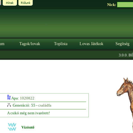
Nick:
um
Tagok/lovak
Toplista
Lovas Játékok
Segítség
3.0.0. BÉT
Apa:
1020822
Generáció: 55 -
családfa
A csikó még nem ivarérett!
Vízöntő