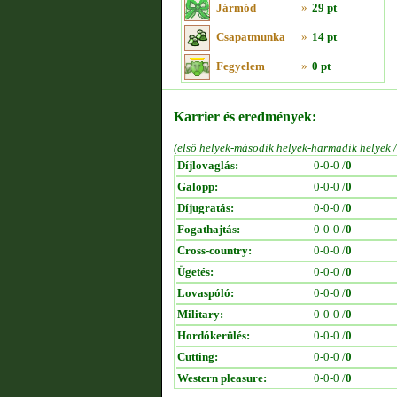
Jármód
»
29 pt
Csapatmunka
»
14 pt
Fegyelem
»
0 pt
Karrier és eredmények:
(első helyek-második helyek-harmadik helyek 
Díjlovaglás:
0-0-0 /
0
Galopp:
0-0-0 /
0
Díjugratás:
0-0-0 /
0
Fogathajtás:
0-0-0 /
0
Cross-country:
0-0-0 /
0
Ügetés:
0-0-0 /
0
Lovaspóló:
0-0-0 /
0
Military:
0-0-0 /
0
Hordókerülés:
0-0-0 /
0
Cutting:
0-0-0 /
0
Western pleasure:
0-0-0 /
0