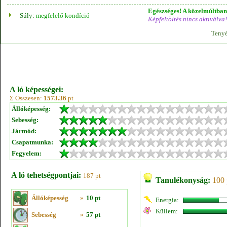
Egészséges! A közelmúltban 
Súly:
megfelelő kondíció
Képfeltöltés nincs aktiválva!
Tenyé
A ló képességei:
Σ Összesen:
1573.36
pt
Állóképesség:
Sebesség:
Jármód:
Csapatmunka:
Fegyelem:
A ló tehetségpontjai:
187 pt
Tanulékonyság:
100 
Állóképesség
»
10 pt
Energia:
Küllem:
Sebesség
»
57 pt