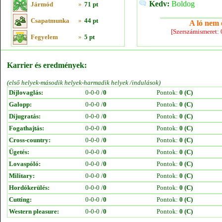
Kedv:
Boldog
Jármód
»
71 pt
Csapatmunka
»
44 pt
A ló nem e
[Szerszámismeret:
Fegyelem
»
5 pt
Karrier és eredmények:
(első helyek-második helyek-harmadik helyek /indulások)
Díjlovaglás:
0-0-0 /
0
Pontok:
0 (C)
Galopp:
0-0-0 /
0
Pontok:
0 (C)
Díjugratás:
0-0-0 /
0
Pontok:
0 (C)
Fogathajtás:
0-0-0 /
0
Pontok:
0 (C)
Cross-country:
0-0-0 /
0
Pontok:
0 (C)
Ügetés:
0-0-0 /
0
Pontok:
0 (C)
Lovaspóló:
0-0-0 /
0
Pontok:
0 (C)
Military:
0-0-0 /
0
Pontok:
0 (C)
Hordókerülés:
0-0-0 /
0
Pontok:
0 (C)
Cutting:
0-0-0 /
0
Pontok:
0 (C)
Western pleasure:
0-0-0 /
0
Pontok:
0 (C)