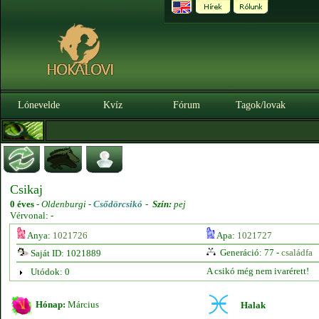
Lónevelde
Kvíz
Fórum
Tagok/lovak
Csikaj
0 éves
-
Oldenburgi -
Csődörcsikó
-
Szín:
pej
Vérvonal: -
Anya:
1021726
Apa:
1021727
Generáció: 77 -
családfa
Saját ID: 1021889
A csikó még nem ivarérett!
Utódok: 0
Hónap:
Március
Halak