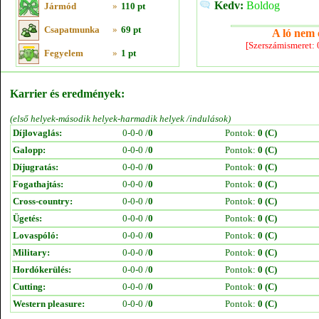
Kedv:
Boldog
Jármód
»
110 pt
Csapatmunka
»
69 pt
A ló nem e
[Szerszámismeret:
Fegyelem
»
1 pt
Karrier és eredmények:
(első helyek-második helyek-harmadik helyek /indulások)
Díjlovaglás:
0-0-0 /
0
Pontok:
0 (C)
Galopp:
0-0-0 /
0
Pontok:
0 (C)
Díjugratás:
0-0-0 /
0
Pontok:
0 (C)
Fogathajtás:
0-0-0 /
0
Pontok:
0 (C)
Cross-country:
0-0-0 /
0
Pontok:
0 (C)
Ügetés:
0-0-0 /
0
Pontok:
0 (C)
Lovaspóló:
0-0-0 /
0
Pontok:
0 (C)
Military:
0-0-0 /
0
Pontok:
0 (C)
Hordókerülés:
0-0-0 /
0
Pontok:
0 (C)
Cutting:
0-0-0 /
0
Pontok:
0 (C)
Western pleasure:
0-0-0 /
0
Pontok:
0 (C)