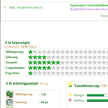
Egészséges! A közelmúltban 
Súly:
megfelelő kondíció
Képfeltöltés nincs aktiválva!
Tenyé
A ló képességei:
Σ Összesen:
1479.721
pt
Állóképesség:
Sebesség:
Jármód:
Csapatmunka:
Fegyelem:
A ló tehetségpontjai:
247 pt
Tanulékonyság:
100 
Állóképesség
»
3 pt
Energia:
Küllem:
Sebesség
»
64 pt