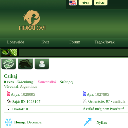
Lónevelde
Kvíz
Fórum
Tagok/lovak
Csikaj
0 éves
-
Oldenburgi -
Kancacsikó
-
Szín:
pej
Vérvonal:
Argentinus
Anya:
1028095
Apa:
1027895
Generáció: 87 -
családfa
Saját ID: 1028107
A csikó még nem ivarérett!
Utódok: 0
Hónap:
December
Nyilas