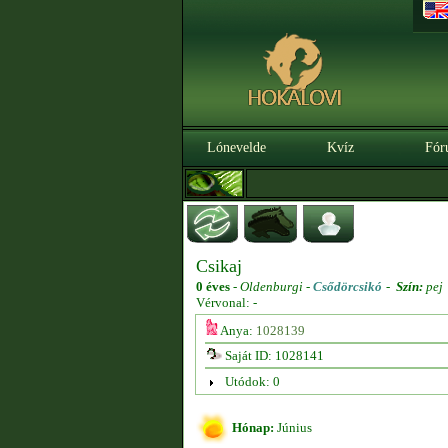
Lónevelde
Kvíz
Fór
Csikaj
0 éves
-
Oldenburgi -
Csődörcsikó
-
Szín:
pej
Vérvonal: -
Anya:
1028139
Saját ID: 1028141
Utódok: 0
Hónap:
Június