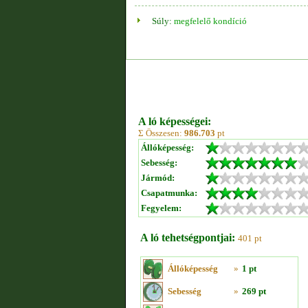
Súly:
megfelelő kondíció
A ló képességei:
Σ Összesen:
986.703
pt
Állóképesség:
Sebesség:
Jármód:
Csapatmunka:
Fegyelem:
A ló tehetségpontjai:
401 pt
Állóképesség
»
1 pt
Sebesség
»
269 pt