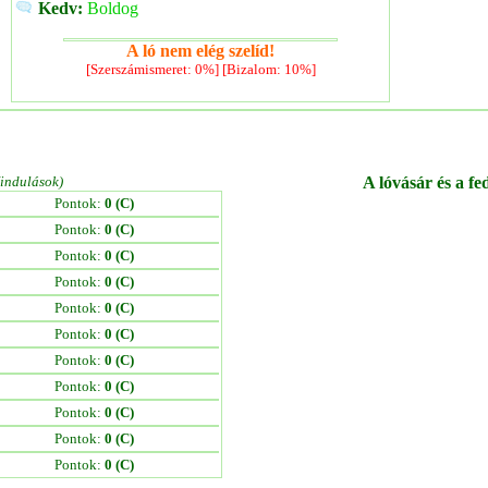
Kedv:
Boldog
A ló nem elég szelíd!
[Szerszámismeret: 0%] [Bizalom: 10%]
/indulások)
A lóvásár és a fe
Pontok:
0 (C)
Pontok:
0 (C)
Pontok:
0 (C)
Pontok:
0 (C)
Pontok:
0 (C)
Pontok:
0 (C)
Pontok:
0 (C)
Pontok:
0 (C)
Pontok:
0 (C)
Pontok:
0 (C)
Pontok:
0 (C)