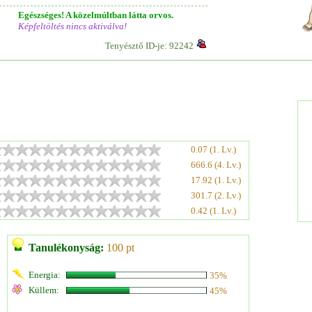
Egészséges! A közelmúltban látta orvos.
Képfeltöltés nincs aktiválva!
Tenyésztő ID-je: 92242
0.07 (1. Lv.)
666.6 (4. Lv.)
17.92 (1. Lv.)
301.7 (2. Lv.)
0.42 (1. Lv.)
Tanulékonyság:
100 pt
Energia:
35%
Küllem:
45%