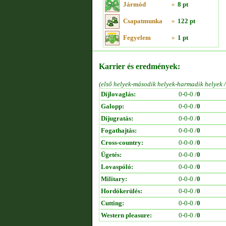
Jármód
»
8 pt
Csapatmunka
»
122 pt
Fegyelem
»
1 pt
Karrier és eredmények:
(első helyek-második helyek-harmadik helyek 
Díjlovaglás:
0-0-0 /
0
Galopp:
0-0-0 /
0
Díjugratás:
0-0-0 /
0
Fogathajtás:
0-0-0 /
0
Cross-country:
0-0-0 /
0
Ügetés:
0-0-0 /
0
Lovaspóló:
0-0-0 /
0
Military:
0-0-0 /
0
Hordókerülés:
0-0-0 /
0
Cutting:
0-0-0 /
0
Western pleasure:
0-0-0 /
0