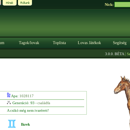
Nick:
um
Tagok/lovak
Toplista
Lovas Játékok
Segítség
|
3.0.0. BÉTA
Szere
Apa:
1028117
Generáció: 93 -
családfa
A csikó még nem ivarérett!
Ikrek