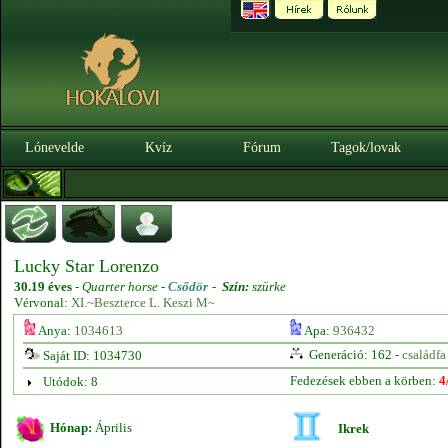
Lónevelde
Kvíz
Fórum
Tagok/lovak
Lucky Star Lorenzo
30.19 éves
-
Quarter horse -
Csődör
-
Szín:
szürke
Vérvonal:
XI.~Beszterce L. Keszi M~
Anya:
1034613
Apa:
936432
Generáció: 162 -
családfa
Saját ID: 1034730
Fedezések ebben a körben:
4
Utódok: 8
Hónap:
Április
Ikrek