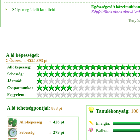
Egészséges! A közelmúltban 
Súly:
megfelelő kondíció
Képfeltöltés nincs aktiválva!
Tenyés
A ló képességei:
Σ Összesen:
4555.893
pt
Állóképesség:
Sebesség:
Jármód:
Csapatmunka:
Fegyelem:
A ló tehetségpontjai:
888 pt
Tanulékonyság:
100 
Állóképesség
»
426 pt
Energia:
Küllem:
Sebesség
»
279 pt