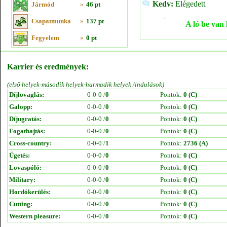
Kedv:
Elégedett
Jármód
»
46 pt
Csapatmunka
»
137 pt
A ló be van 
Fegyelem
»
0 pt
Karrier és eredmények:
(első helyek-második helyek-harmadik helyek /indulások)
Díjlovaglás:
0-0-0 /
0
Pontok:
0 (C)
Galopp:
0-0-0 /
0
Pontok:
0 (C)
Díjugratás:
0-0-0 /
0
Pontok:
0 (C)
Fogathajtás:
0-0-0 /
0
Pontok:
0 (C)
Cross-country:
0-0-0 /
1
Pontok:
2736 (A)
Ügetés:
0-0-0 /
0
Pontok:
0 (C)
Lovaspóló:
0-0-0 /
0
Pontok:
0 (C)
Military:
0-0-0 /
0
Pontok:
0 (C)
Hordókerülés:
0-0-0 /
0
Pontok:
0 (C)
Cutting:
0-0-0 /
0
Pontok:
0 (C)
Western pleasure:
0-0-0 /
0
Pontok:
0 (C)