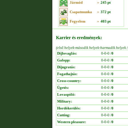
Jármód
»
245 pt
Csapatmunka
»
372 pt
Fegyelem
»
403 pt
Karrier és eredmények:
(első helyek-második helyek-harmadik helyek 
Díjlovaglás:
0-0-0 /
0
Galopp:
0-0-0 /
0
Díjugratás:
0-0-0 /
0
Fogathajtás:
0-0-0 /
0
Cross-country:
0-0-0 /
0
Ügetés:
0-0-0 /
0
Lovaspóló:
0-0-0 /
0
Military:
0-0-0 /
0
Hordókerülés:
0-0-0 /
0
Cutting:
0-0-0 /
0
Western pleasure:
0-0-0 /
0