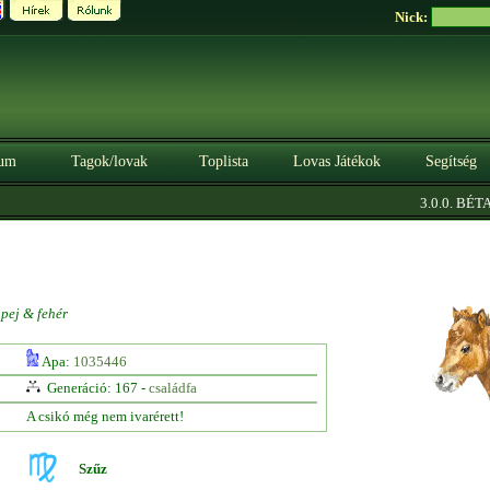
Nick:
um
Tagok/lovak
Toplista
Lovas Játékok
Segítség
|
3.0.0. BÉTA
S
 pej & fehér
Apa:
1035446
Generáció: 167 -
családfa
A csikó még nem ivarérett!
Szűz