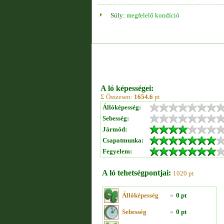
Súly:
megfelelő kondíció
A ló képességei:
Σ Összesen:
1654.6
pt
Állóképesség:
Sebesség:
Jármód:
Csapatmunka:
Fegyelem:
A ló tehetségpontjai:
1020 pt
Állóképesség
»
0 pt
Sebesség
»
0 pt