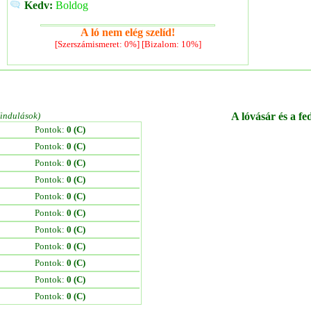
Kedv:
Boldog
A ló nem elég szelíd!
[Szerszámismeret: 0%] [Bizalom: 10%]
/indulások)
A lóvásár és a fe
Pontok:
0 (C)
Pontok:
0 (C)
Pontok:
0 (C)
Pontok:
0 (C)
Pontok:
0 (C)
Pontok:
0 (C)
Pontok:
0 (C)
Pontok:
0 (C)
Pontok:
0 (C)
Pontok:
0 (C)
Pontok:
0 (C)