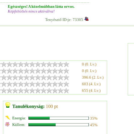
Egészséges! A közelmúltban látta orvos.
Képfeltöltés nincs aktiválva!
Tenyésztő ID-je: 73305
0 (0. Lv.)
0 (0. Lv.)
396.6 (2. Lv.)
603 (4. Lv.)
655 (4. Lv.)
Tanulékonyság:
100 pt
Energia:
35%
Küllem:
45%