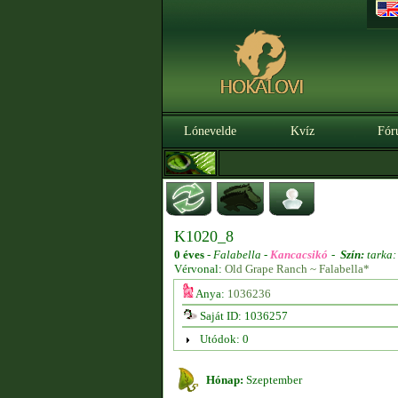
Lónevelde
Kvíz
Fór
K1020_8
0 éves
-
Falabella -
Kancacsikó
-
Szín:
tarka:
Vérvonal:
Old Grape Ranch ~ Falabella*
Anya:
1036236
Saját ID: 1036257
Utódok: 0
Hónap:
Szeptember