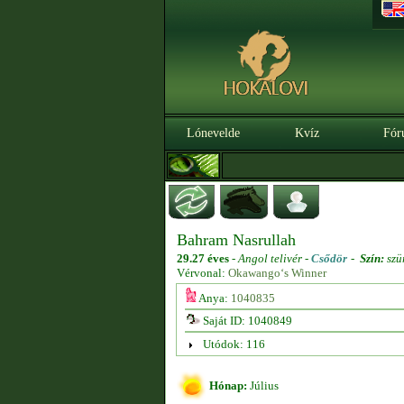
Lónevelde
Kvíz
Fór
Bahram Nasrullah
29.27 éves
-
Angol telivér -
Csődör
-
Szín:
szü
Vérvonal:
Okawango‘s Winner
Anya:
1040835
Saját ID: 1040849
Utódok: 116
Hónap:
Július