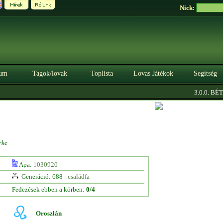
Nick:
um
Tagok/lovak
Toplista
Lovas Játékok
Segítség
|
3.0.0. BÉTA
rke
Apa:
1030920
Generáció: 688 -
családfa
Fedezések ebben a körben:
0/4
Oroszlán