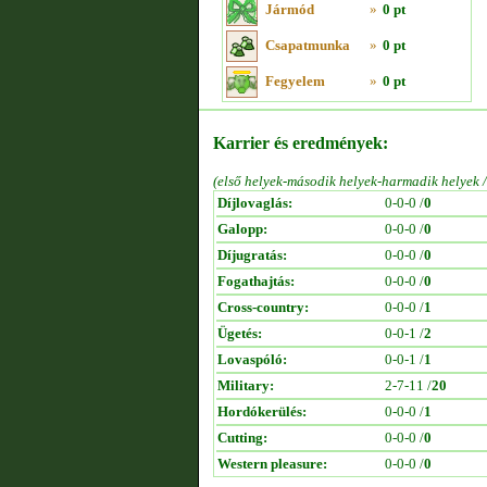
Jármód
»
0 pt
Csapatmunka
»
0 pt
Fegyelem
»
0 pt
Karrier és eredmények:
(első helyek-második helyek-harmadik helyek 
Díjlovaglás:
0-0-0 /
0
Galopp:
0-0-0 /
0
Díjugratás:
0-0-0 /
0
Fogathajtás:
0-0-0 /
0
Cross-country:
0-0-0 /
1
Ügetés:
0-0-1 /
2
Lovaspóló:
0-0-1 /
1
Military:
2-7-11 /
20
Hordókerülés:
0-0-0 /
1
Cutting:
0-0-0 /
0
Western pleasure:
0-0-0 /
0