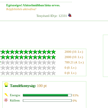
Egészséges! A közelmúltban látta orvos.
Képfeltöltés aktiválva!
Tenyésztő ID-je: 12331
2000 (10. Lv.)
2000 (10. Lv.)
789.21 (4. Lv.)
0 (0. Lv.)
0 (0. Lv.)
Tanulékonyság:
100 pt
Energia:
93%
Küllem:
0%