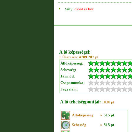
Súly:
csont és bőr
A ló képességei:
Σ Összesen:
4789.207
pt
Állóképesség:
Sebesség:
Jármód:
Csapatmunka:
Fegyelem:
A ló tehetségpontjai:
1030 pt
Állóképesség
»
515 pt
Sebesség
»
515 pt