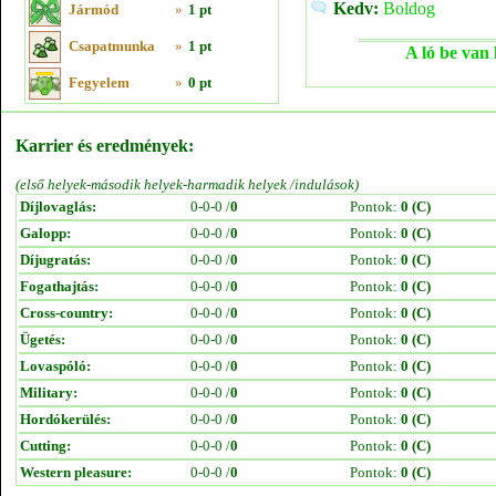
Kedv:
Boldog
Jármód
»
1 pt
Csapatmunka
»
1 pt
A ló be van 
Fegyelem
»
0 pt
Karrier és eredmények:
(első helyek-második helyek-harmadik helyek /indulások)
Díjlovaglás:
0-0-0 /
0
Pontok:
0 (C)
Galopp:
0-0-0 /
0
Pontok:
0 (C)
Díjugratás:
0-0-0 /
0
Pontok:
0 (C)
Fogathajtás:
0-0-0 /
0
Pontok:
0 (C)
Cross-country:
0-0-0 /
0
Pontok:
0 (C)
Ügetés:
0-0-0 /
0
Pontok:
0 (C)
Lovaspóló:
0-0-0 /
0
Pontok:
0 (C)
Military:
0-0-0 /
0
Pontok:
0 (C)
Hordókerülés:
0-0-0 /
0
Pontok:
0 (C)
Cutting:
0-0-0 /
0
Pontok:
0 (C)
Western pleasure:
0-0-0 /
0
Pontok:
0 (C)