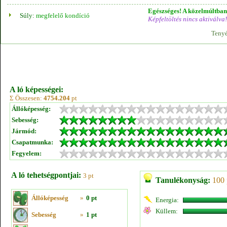
Egészséges! A közelmúltban 
Súly:
megfelelő kondíció
Képfeltöltés nincs aktiválva!
Tenyé
A ló képességei:
Σ Összesen:
4754.204
pt
Állóképesség:
Sebesség:
Jármód:
Csapatmunka:
Fegyelem:
A ló tehetségpontjai:
3 pt
Tanulékonyság:
100 
Állóképesség
»
0 pt
Energia:
Küllem:
Sebesség
»
1 pt