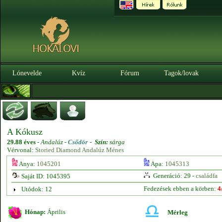
Lónevelde
Kvíz
Fórum
Tagok/lovak
A Kókusz
29.88 éves
-
Andalúz -
Csődör
-
Szín:
sárga
Vérvonal:
Storied Diamond Andalúz Ménes
Anya:
1045201
Apa:
1045313
Generáció: 29 -
családfa
Saját ID: 1045395
Fedezések ebben a körben:
4
Utódok: 12
Hónap:
Április
Mérleg