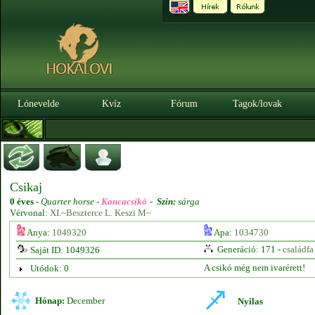
Lónevelde
Kvíz
Fórum
Tagok/lovak
Csikaj
0 éves
-
Quarter horse -
Kancacsikó
-
Szín:
sárga
Vérvonal:
XI.~Beszterce L. Keszi M~
Anya:
1049320
Apa:
1034730
Generáció: 171 -
családfa
Saját ID: 1049326
A csikó még nem ivarérett!
Utódok: 0
Hónap:
December
Nyilas