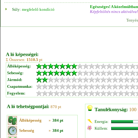
Egészséges! A közelmúltban 
Súly:
megfelelő kondíció
Képfeltöltés nincs aktiválva!
Tenyés
A ló képességei:
Σ Összesen:
1510.5
pt
Állóképesség:
Sebesség:
Jármód:
Csapatmunka:
Fegyelem:
A ló tehetségpontjai:
870 pt
Tanulékonyság:
100 
Állóképesség
»
384 pt
Energia:
Küllem:
Sebesség
»
384 pt