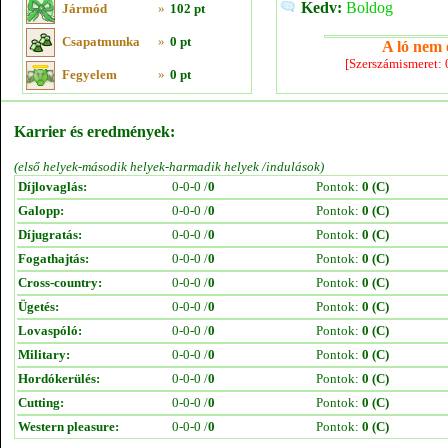
Kedv:
Boldog
Jármód
»
102 pt
Csapatmunka
»
0 pt
A ló nem e
[Szerszámismeret:
Fegyelem
»
0 pt
Karrier és eredmények:
(első helyek-második helyek-harmadik helyek /indulások)
Díjlovaglás:
0-0-0 /
0
Pontok:
0 (C)
Galopp:
0-0-0 /
0
Pontok:
0 (C)
Díjugratás:
0-0-0 /
0
Pontok:
0 (C)
Fogathajtás:
0-0-0 /
0
Pontok:
0 (C)
Cross-country:
0-0-0 /
0
Pontok:
0 (C)
Ügetés:
0-0-0 /
0
Pontok:
0 (C)
Lovaspóló:
0-0-0 /
0
Pontok:
0 (C)
Military:
0-0-0 /
0
Pontok:
0 (C)
Hordókerülés:
0-0-0 /
0
Pontok:
0 (C)
Cutting:
0-0-0 /
0
Pontok:
0 (C)
Western pleasure:
0-0-0 /
0
Pontok:
0 (C)