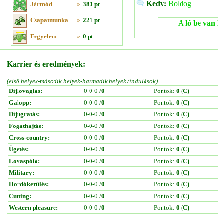
Kedv:
Boldog
Jármód
»
383 pt
Csapatmunka
»
221 pt
A ló be van 
Fegyelem
»
0 pt
Karrier és eredmények:
(első helyek-második helyek-harmadik helyek /indulások)
Díjlovaglás:
0-0-0 /
0
Pontok:
0 (C)
Galopp:
0-0-0 /
0
Pontok:
0 (C)
Díjugratás:
0-0-0 /
0
Pontok:
0 (C)
Fogathajtás:
0-0-0 /
0
Pontok:
0 (C)
Cross-country:
0-0-0 /
0
Pontok:
0 (C)
Ügetés:
0-0-0 /
0
Pontok:
0 (C)
Lovaspóló:
0-0-0 /
0
Pontok:
0 (C)
Military:
0-0-0 /
0
Pontok:
0 (C)
Hordókerülés:
0-0-0 /
0
Pontok:
0 (C)
Cutting:
0-0-0 /
0
Pontok:
0 (C)
Western pleasure:
0-0-0 /
0
Pontok:
0 (C)