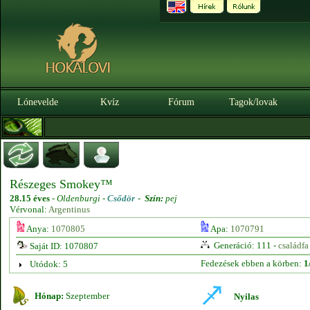
Lónevelde
Kvíz
Fórum
Tagok/lovak
Részeges Smokey™
28.15 éves
-
Oldenburgi -
Csődör
-
Szín:
pej
Vérvonal:
Argentinus
Anya:
1070805
Apa:
1070791
Generáció: 111 -
családfa
Saját ID: 1070807
Fedezések ebben a körben:
1
Utódok: 5
Hónap:
Szeptember
Nyilas