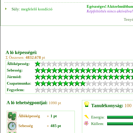
Egészséges! A közelmúltban 
Súly:
megfelelő kondíció
Képfeltöltés nincs aktiválva!
Tenyé
A ló képességei:
Σ Összesen:
4832.678
pt
Állóképesség:
Sebesség:
Jármód:
Csapatmunka:
Fegyelem:
A ló tehetségpontjai:
1090 pt
Tanulékonyság:
100 
Állóképesség
»
1 pt
Energia:
Küllem:
Sebesség
»
485 pt