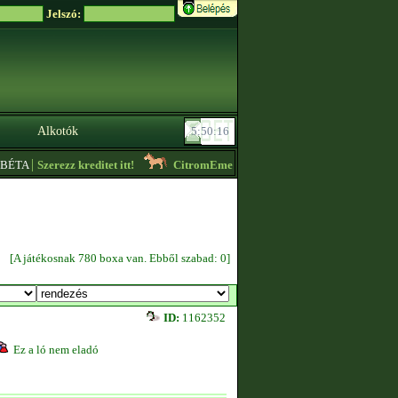
Jelszó:
Alkotók
|
BÉTA
Szerezz kreditet itt!
CitromEmese
- Lóvásár! Ingyenes lovak is vann
[A játékosnak 780 boxa van. Ebből szabad: 0]
ID:
1162352
Ez a ló nem eladó