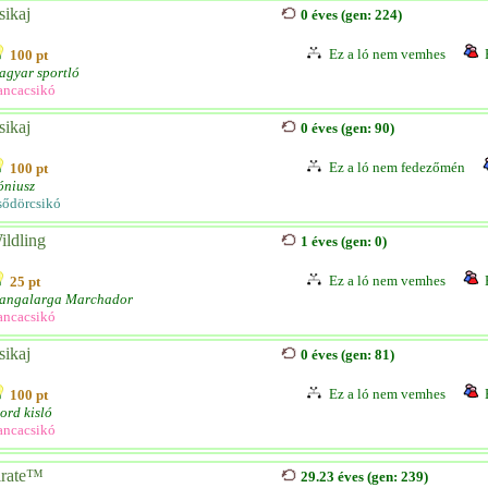
sikaj
0 éves (gen: 224)
Ez a ló nem vemhes
100 pt
agyar sportló
ancacsikó
sikaj
0 éves (gen: 90)
Ez a ló nem fedezőmén
100 pt
óniusz
sődörcsikó
ildling
1 éves (gen: 0)
Ez a ló nem vemhes
25 pt
angalarga Marchador
ancacsikó
sikaj
0 éves (gen: 81)
Ez a ló nem vemhes
100 pt
ord kisló
ancacsikó
irate™
29.23 éves (gen: 239)