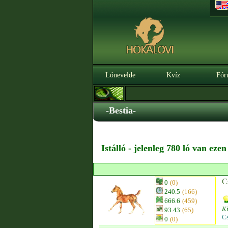
Lónevelde
Kvíz
Fór
-Bestia-
Istálló - jelenleg 780 ló van eze
C
0
(0)
240.5
(166)
666.6
(459)
Ki
93.43
(65)
C
0
(0)