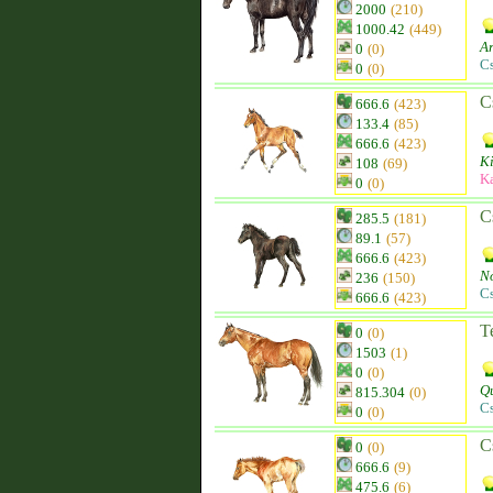
2000
(210)
1000.42
(449)
Ar
0
(0)
C
0
(0)
C
666.6
(423)
133.4
(85)
666.6
(423)
Ki
108
(69)
K
0
(0)
C
285.5
(181)
89.1
(57)
666.6
(423)
N
236
(150)
C
666.6
(423)
T
0
(0)
1503
(1)
0
(0)
Qu
815.304
(0)
C
0
(0)
C
0
(0)
666.6
(9)
475.6
(6)