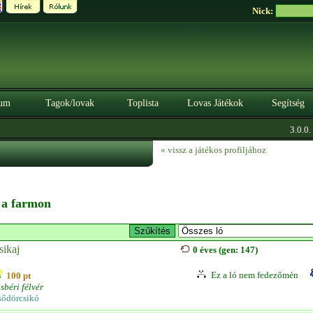
Nick:
um
Tagok/lovak
Toplista
Lovas Játékok
Segítség
3.0.0. 
« vissz a játékos profiljához
n a farmon
sikaj
0 éves (gen: 147)
Ez a ló nem fedezőmén
100 pt
sbéri félvér
sődörcsikó