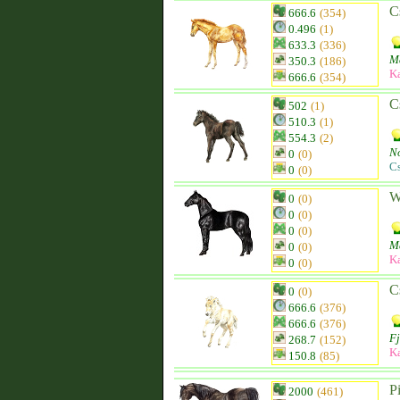
C
666.6
(354)
0.496
(1)
633.3
(336)
M
350.3
(186)
K
666.6
(354)
C
502
(1)
510.3
(1)
554.3
(2)
N
0
(0)
C
0
(0)
W
0
(0)
0
(0)
0
(0)
M
0
(0)
K
0
(0)
C
0
(0)
666.6
(376)
666.6
(376)
Fj
268.7
(152)
K
150.8
(85)
P
2000
(461)