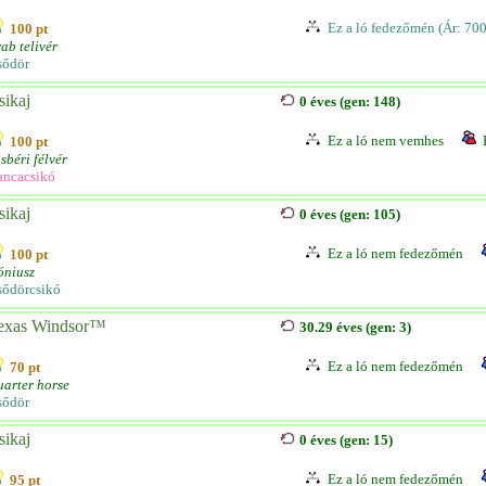
Ez a ló fedezőmén (Ár: 70
100 pt
ab telivér
sődör
sikaj
0 éves (gen: 148)
Ez a ló nem vemhes
100 pt
sbéri félvér
ancacsikó
sikaj
0 éves (gen: 105)
Ez a ló nem fedezőmén
100 pt
óniusz
sődörcsikó
exas Windsor™
30.29 éves (gen: 3)
Ez a ló nem fedezőmén
70 pt
arter horse
sődör
sikaj
0 éves (gen: 15)
Ez a ló nem fedezőmén
95 pt