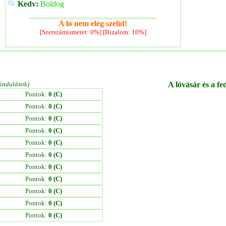
Kedv:
Boldog
A ló nem elég szelíd!
[Szerszámismeret: 0%] [Bizalom: 10%]
/indulások)
A lóvásár és a fe
Pontok:
0 (C)
Pontok:
0 (C)
Pontok:
0 (C)
Pontok:
0 (C)
Pontok:
0 (C)
Pontok:
0 (C)
Pontok:
0 (C)
Pontok:
0 (C)
Pontok:
0 (C)
Pontok:
0 (C)
Pontok:
0 (C)