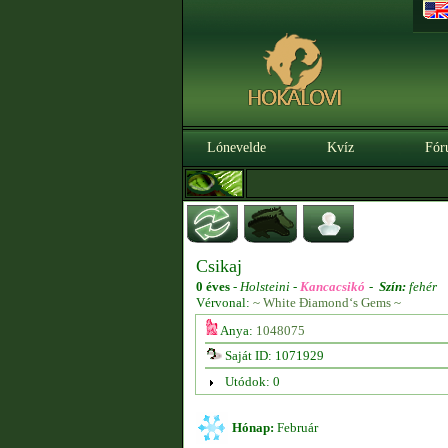
Lónevelde
Kvíz
Fór
Csikaj
0 éves
-
Holsteini -
Kancacsikó
-
Szín:
fehér
Vérvonal:
~ White Điamond‘s Gems ~
Anya:
1048075
Saját ID: 1071929
Utódok: 0
Hónap:
Február