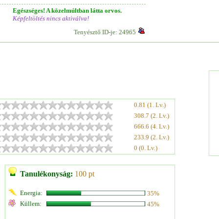
Egészséges! A közelmúltban látta orvos.
Képfeltöltés nincs aktiválva!
Tenyésztő ID-je: 24965
0.81 (1. Lv.)
308.7 (2. Lv.)
666.6 (4. Lv.)
233.9 (2. Lv.)
0 (0. Lv.)
Tanulékonyság:
100 pt
Energia:
35%
Küllem:
45%