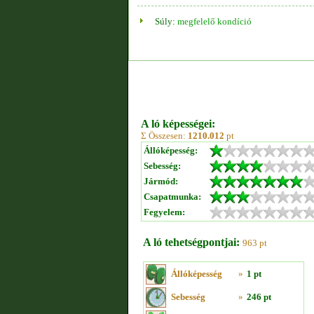
Súly:
megfelelő kondíció
A ló képességei:
Σ Összesen:
1210.012
pt
Állóképesség:
Sebesség:
Jármód:
Csapatmunka:
Fegyelem:
A ló tehetségpontjai:
963 pt
Állóképesség
»
1 pt
Sebesség
»
246 pt