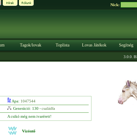
Nick:
um
Tagok/lovak
Toplista
Lovas Játékok
Segítség
3.0.0. BÉ
Apa:
1047544
Generáció: 130 -
családfa
A csikó még nem ivarérett!
Vízöntő