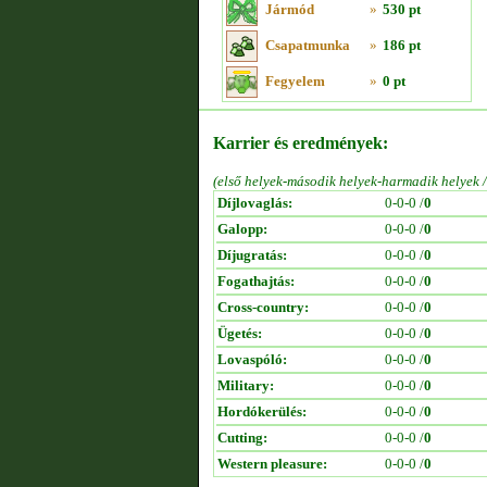
Jármód
»
530 pt
Csapatmunka
»
186 pt
Fegyelem
»
0 pt
Karrier és eredmények:
(első helyek-második helyek-harmadik helyek 
Díjlovaglás:
0-0-0 /
0
Galopp:
0-0-0 /
0
Díjugratás:
0-0-0 /
0
Fogathajtás:
0-0-0 /
0
Cross-country:
0-0-0 /
0
Ügetés:
0-0-0 /
0
Lovaspóló:
0-0-0 /
0
Military:
0-0-0 /
0
Hordókerülés:
0-0-0 /
0
Cutting:
0-0-0 /
0
Western pleasure:
0-0-0 /
0