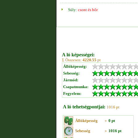
Súly:
csont és bőr
A ló képességei:
Σ Összesen:
4220.55
pt
Állóképesség:
Sebesség:
Jármód:
Csapatmunka:
Fegyelem:
A ló tehetségpontjai:
1016 pt
Állóképesség
»
0 pt
Sebesség
»
1016 pt