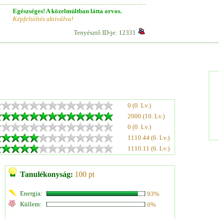
Egészséges! A közelmúltban látta orvos.
Képfeltöltés aktiválva!
Tenyésztő ID-je: 12331
0 (0. Lv.)
2000 (10. Lv.)
0 (0. Lv.)
1110.44 (6. Lv.)
1110.11 (6. Lv.)
Tanulékonyság:
100 pt
Energia:
93%
Küllem:
0%