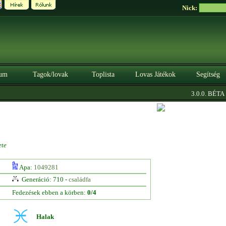
Nick:
um
Tagok/lovak
Toplista
Lovas Játékok
Segítség
|
3.0.0. BÉTA
Sz
ete
Apa:
1049281
Generáció: 710 -
családfa
Fedezések ebben a körben:
0/4
Halak