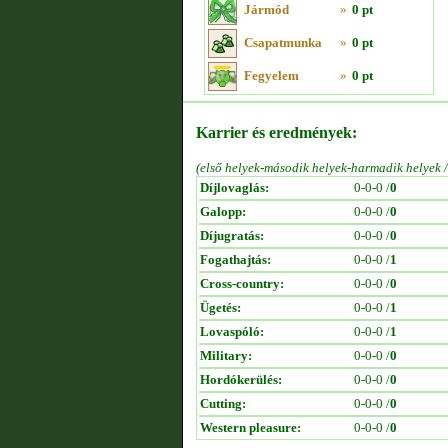
Jármód
»
0 pt
Csapatmunka
»
0 pt
Fegyelem
»
0 pt
Karrier és eredmények:
(első helyek-második helyek-harmadik helyek 
Díjlovaglás:
0-0-0 /
0
Galopp:
0-0-0 /
0
Díjugratás:
0-0-0 /
0
Fogathajtás:
0-0-0 /
1
Cross-country:
0-0-0 /
0
Ügetés:
0-0-0 /
1
Lovaspóló:
0-0-0 /
1
Military:
0-0-0 /
0
Hordókerülés:
0-0-0 /
0
Cutting:
0-0-0 /
0
Western pleasure:
0-0-0 /
0