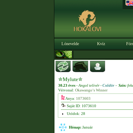
Lónevelde
Kvíz
Fór
✮Mylute✮
30.23 éves
-
Angol telivér -
Csődör
-
Szín:
fek
Vérvonal:
Okawango‘s Winner
Anya:
1073603
Saját ID: 1073610
Utódok: 28
Hónap:
Január