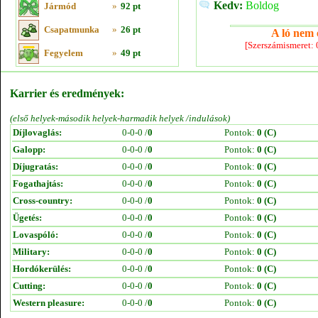
Kedv:
Boldog
Jármód
»
92 pt
Csapatmunka
»
26 pt
A ló nem e
[Szerszámismeret:
Fegyelem
»
49 pt
Karrier és eredmények:
(első helyek-második helyek-harmadik helyek /indulások)
Díjlovaglás:
0-0-0 /
0
Pontok:
0 (C)
Galopp:
0-0-0 /
0
Pontok:
0 (C)
Díjugratás:
0-0-0 /
0
Pontok:
0 (C)
Fogathajtás:
0-0-0 /
0
Pontok:
0 (C)
Cross-country:
0-0-0 /
0
Pontok:
0 (C)
Ügetés:
0-0-0 /
0
Pontok:
0 (C)
Lovaspóló:
0-0-0 /
0
Pontok:
0 (C)
Military:
0-0-0 /
0
Pontok:
0 (C)
Hordókerülés:
0-0-0 /
0
Pontok:
0 (C)
Cutting:
0-0-0 /
0
Pontok:
0 (C)
Western pleasure:
0-0-0 /
0
Pontok:
0 (C)