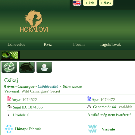
Lónevelde
Kvíz
Fórum
Tagok/lovak
Csikaj
0 éves
-
Camargue -
Csődörcsikó
-
Szín:
szürke
Vérvonal:
Wild Camargues‘ Secret
Anya:
1074522
Apa:
1074472
Generáció: 44 -
családfa
Saját ID: 1074565
A csikó még nem ivarérett!
Utódok: 0
Hónap:
Február
Vízöntő