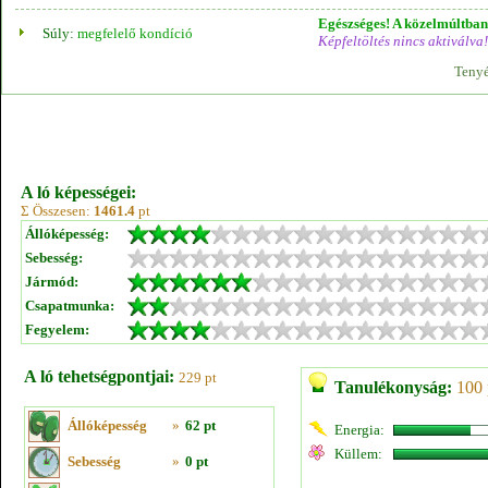
Egészséges! A közelmúltban 
Súly:
megfelelő kondíció
Képfeltöltés nincs aktiválva!
Tenyé
A ló képességei:
Σ Összesen:
1461.4
pt
Állóképesség:
Sebesség:
Jármód:
Csapatmunka:
Fegyelem:
A ló tehetségpontjai:
229 pt
Tanulékonyság:
100 
Állóképesség
»
62 pt
Energia:
Küllem:
Sebesség
»
0 pt