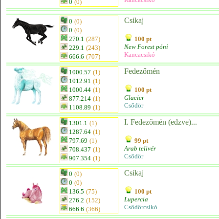
0
(0)
Csikaj
0
(0)
0
(0)
270.1
(287)
100 pt
New Forest póni
229.1
(243)
Kancacsikó
666.6
(707)
Fedezőmén
1000.57
(1)
1012.91
(1)
1000.44
(1)
100 pt
Glacier
877.214
(1)
Csődör
1108.89
(1)
I. Fedezőmén (edzve)...
1301.1
(1)
1287.64
(1)
797.69
(1)
99 pt
Arab telivér
708.437
(1)
Csődör
907.354
(1)
Csikaj
0
(0)
0
(0)
136.5
(75)
100 pt
Lupercia
276.2
(152)
Csődörcsikó
666.6
(366)