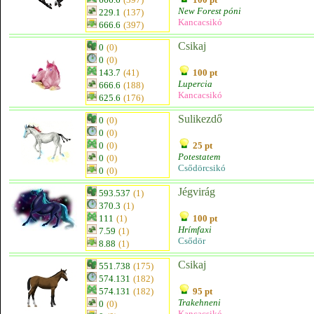
New Forest póni
229.1
(137)
Kancacsikó
666.6
(397)
Csikaj
0
(0)
0
(0)
143.7
(41)
100 pt
Lupercia
666.6
(188)
Kancacsikó
625.6
(176)
Sulikezdő
0
(0)
0
(0)
0
(0)
25 pt
Potestatem
0
(0)
Csődörcsikó
0
(0)
Jégvirág
593.537
(1)
370.3
(1)
111
(1)
100 pt
Hrímfaxi
7.59
(1)
Csődör
8.88
(1)
Csikaj
551.738
(175)
574.131
(182)
574.131
(182)
95 pt
Trakehneni
0
(0)
Kancacsikó