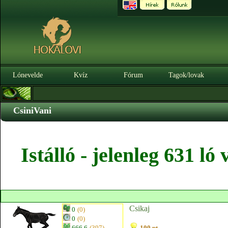
Lónevelde
Kvíz
Fórum
Tagok/lovak
CsiniVani
Istálló - jelenleg 631 l
Csikaj
0
(0)
0
(0)
666.6
(397)
100 pt