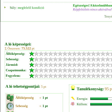
Egészséges! A közelmúltban 
Súly:
megfelelő kondíció
Képfeltöltés nincs aktiválva!
Tenyé
A ló képességei:
Σ Összesen:
75.522
pt
Állóképesség:
Sebesség:
Jármód:
Csapatmunka:
Fegyelem:
A ló tehetségpontjai:
5 pt
Tanulékonyság:
95 p
Állóképesség
»
1 pt
Energia:
Küllem:
Sebesség
»
1 pt