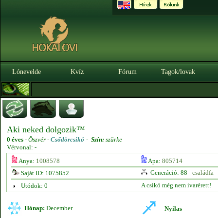
Lónevelde
Kvíz
Fórum
Tagok/lovak
Aki neked dolgozik™
0 éves
-
Öszvér -
Csődörcsikó
-
Szín:
szürke
Vérvonal: -
Anya:
1008578
Apa:
805714
Generáció: 88 -
családfa
Saját ID: 1075852
A csikó még nem ivarérett!
Utódok: 0
Hónap:
December
Nyilas