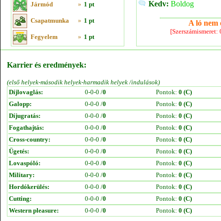
Kedv:
Boldog
Jármód
»
1 pt
Csapatmunka
»
1 pt
A ló nem e
[Szerszámismeret:
Fegyelem
»
1 pt
Karrier és eredmények:
(első helyek-második helyek-harmadik helyek /indulások)
Díjlovaglás:
0-0-0 /
0
Pontok:
0 (C)
Galopp:
0-0-0 /
0
Pontok:
0 (C)
Díjugratás:
0-0-0 /
0
Pontok:
0 (C)
Fogathajtás:
0-0-0 /
0
Pontok:
0 (C)
Cross-country:
0-0-0 /
0
Pontok:
0 (C)
Ügetés:
0-0-0 /
0
Pontok:
0 (C)
Lovaspóló:
0-0-0 /
0
Pontok:
0 (C)
Military:
0-0-0 /
0
Pontok:
0 (C)
Hordókerülés:
0-0-0 /
0
Pontok:
0 (C)
Cutting:
0-0-0 /
0
Pontok:
0 (C)
Western pleasure:
0-0-0 /
0
Pontok:
0 (C)