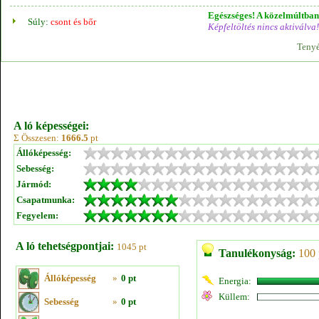
Egészséges! A közelmúltban 
Súly:
csont és bőr
Képfeltöltés nincs aktiválva!
Tenyé
A ló képességei:
Σ Összesen:
1666.5
pt
Állóképesség:
Sebesség:
Jármód:
Csapatmunka:
Fegyelem:
A ló tehetségpontjai:
1045 pt
Tanulékonyság:
100 
Állóképesség
»
0 pt
Energia:
Küllem:
Sebesség
»
0 pt