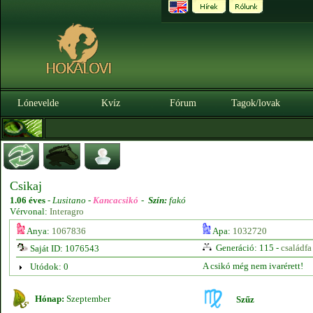
Lónevelde
Kvíz
Fórum
Tagok/lovak
Csikaj
1.06 éves
-
Lusitano -
Kancacsikó
-
Szín:
fakó
Vérvonal:
Interagro
Anya:
1067836
Apa:
1032720
Generáció: 115 -
családfa
Saját ID: 1076543
A csikó még nem ivarérett!
Utódok: 0
Hónap:
Szeptember
Szűz