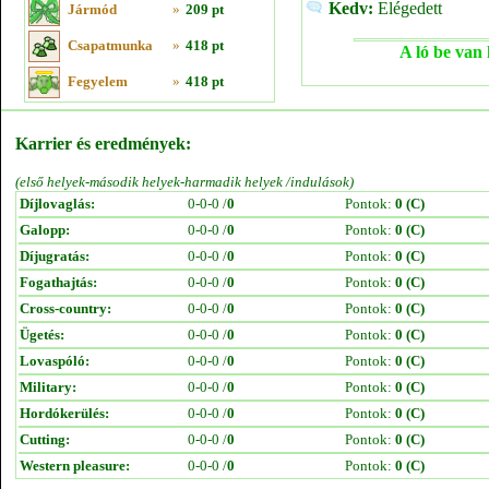
Kedv:
Elégedett
Jármód
»
209 pt
Csapatmunka
»
418 pt
A ló be van 
Fegyelem
»
418 pt
Karrier és eredmények:
(első helyek-második helyek-harmadik helyek /indulások)
Díjlovaglás:
0-0-0 /
0
Pontok:
0 (C)
Galopp:
0-0-0 /
0
Pontok:
0 (C)
Díjugratás:
0-0-0 /
0
Pontok:
0 (C)
Fogathajtás:
0-0-0 /
0
Pontok:
0 (C)
Cross-country:
0-0-0 /
0
Pontok:
0 (C)
Ügetés:
0-0-0 /
0
Pontok:
0 (C)
Lovaspóló:
0-0-0 /
0
Pontok:
0 (C)
Military:
0-0-0 /
0
Pontok:
0 (C)
Hordókerülés:
0-0-0 /
0
Pontok:
0 (C)
Cutting:
0-0-0 /
0
Pontok:
0 (C)
Western pleasure:
0-0-0 /
0
Pontok:
0 (C)