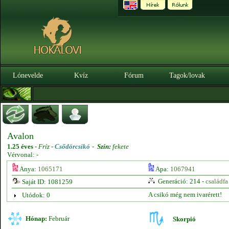
Lónevelde
Kvíz
Fórum
Tagok/lovak
Avalon
1.25 éves
-
Fríz -
Csődörcsikó
-
Szín:
fekete
Vérvonal: -
Anya:
1065171
Apa:
1067941
Generáció: 214 -
családfa
Saját ID: 1081259
A csikó még nem ivarérett!
Utódok: 0
Hónap:
Február
Skorpió