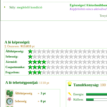
Egészséges! A közelmúltban 
Súly:
megfelelő kondíció
Képfeltöltés nincs aktiválva!
Tenyé
A ló képességei:
Σ Összesen:
913.033
pt
Állóképesség:
Sebesség:
Jármód:
Csapatmunka:
Fegyelem:
A ló tehetségpontjai:
1110 pt
Tanulékonyság:
100 
Állóképesség
»
3 pt
Energia:
Küllem:
Sebesség
»
0 pt