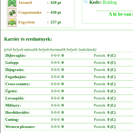
Kedv:
Boldog
Jármód
»
420 pt
Csapatmunka
»
430 pt
A ló be van 
Fegyelem
»
257 pt
Karrier és eredmények:
(első helyek-második helyek-harmadik helyek /indulások)
Díjlovaglás:
0-0-0 /
0
Pontok:
0 (C)
Galopp:
0-0-0 /
0
Pontok:
0 (C)
Díjugratás:
0-0-0 /
0
Pontok:
0 (C)
Fogathajtás:
0-0-0 /
0
Pontok:
0 (C)
Cross-country:
0-0-0 /
0
Pontok:
0 (C)
Ügetés:
0-0-0 /
0
Pontok:
0 (C)
Lovaspóló:
0-0-0 /
0
Pontok:
0 (C)
Military:
0-0-0 /
0
Pontok:
0 (C)
Hordókerülés:
0-0-0 /
0
Pontok:
0 (C)
Cutting:
0-0-0 /
0
Pontok:
0 (C)
Western pleasure:
0-0-0 /
0
Pontok:
0 (C)