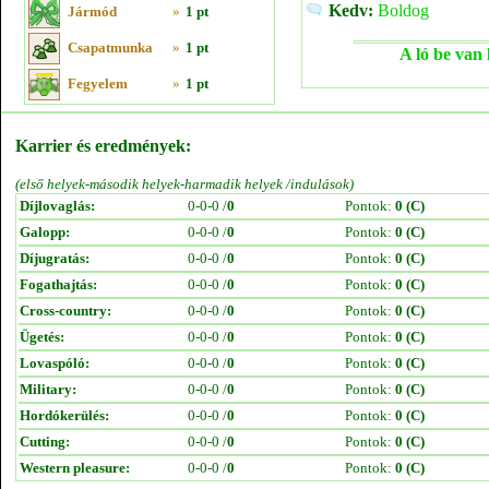
Kedv:
Boldog
Jármód
»
1 pt
Csapatmunka
»
1 pt
A ló be van 
Fegyelem
»
1 pt
Karrier és eredmények:
(első helyek-második helyek-harmadik helyek /indulások)
Díjlovaglás:
0-0-0 /
0
Pontok:
0 (C)
Galopp:
0-0-0 /
0
Pontok:
0 (C)
Díjugratás:
0-0-0 /
0
Pontok:
0 (C)
Fogathajtás:
0-0-0 /
0
Pontok:
0 (C)
Cross-country:
0-0-0 /
0
Pontok:
0 (C)
Ügetés:
0-0-0 /
0
Pontok:
0 (C)
Lovaspóló:
0-0-0 /
0
Pontok:
0 (C)
Military:
0-0-0 /
0
Pontok:
0 (C)
Hordókerülés:
0-0-0 /
0
Pontok:
0 (C)
Cutting:
0-0-0 /
0
Pontok:
0 (C)
Western pleasure:
0-0-0 /
0
Pontok:
0 (C)