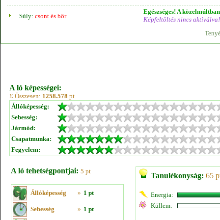
Egészséges! A közelmúltban 
Súly:
csont és bőr
Képfeltöltés nincs aktiválva!
Tenyé
A ló képességei:
Σ Összesen:
1258.578
pt
Állóképesség:
Sebesség:
Jármód:
Csapatmunka:
Fegyelem:
A ló tehetségpontjai:
5 pt
Tanulékonyság:
65 p
Állóképesség
»
1 pt
Energia:
Küllem:
Sebesség
»
1 pt