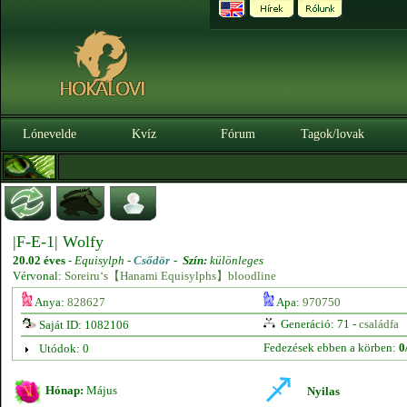
Lónevelde
Kvíz
Fórum
Tagok/lovak
|F-E-1| Wolfy
20.02 éves
-
Equisylph -
Csődör
-
Szín:
különleges
Vérvonal:
Soreiru‘s【Hanami Equisylphs】bloodline
Anya:
828627
Apa:
970750
Generáció: 71 -
családfa
Saját ID: 1082106
Fedezések ebben a körben:
0
Utódok: 0
Hónap:
Május
Nyilas