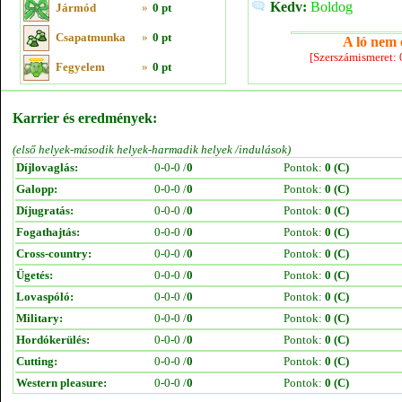
Kedv:
Boldog
Jármód
»
0 pt
Csapatmunka
»
0 pt
A ló nem e
[Szerszámismeret:
Fegyelem
»
0 pt
Karrier és eredmények:
(első helyek-második helyek-harmadik helyek /indulások)
Díjlovaglás:
0-0-0 /
0
Pontok:
0 (C)
Galopp:
0-0-0 /
0
Pontok:
0 (C)
Díjugratás:
0-0-0 /
0
Pontok:
0 (C)
Fogathajtás:
0-0-0 /
0
Pontok:
0 (C)
Cross-country:
0-0-0 /
0
Pontok:
0 (C)
Ügetés:
0-0-0 /
0
Pontok:
0 (C)
Lovaspóló:
0-0-0 /
0
Pontok:
0 (C)
Military:
0-0-0 /
0
Pontok:
0 (C)
Hordókerülés:
0-0-0 /
0
Pontok:
0 (C)
Cutting:
0-0-0 /
0
Pontok:
0 (C)
Western pleasure:
0-0-0 /
0
Pontok:
0 (C)