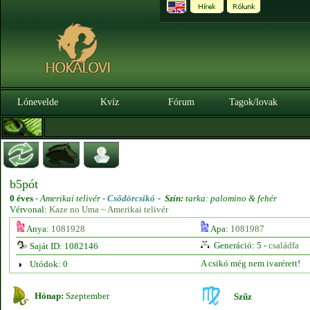
Lónevelde
Kvíz
Fórum
Tagok/lovak
b5pót
0 éves
-
Amerikai telivér -
Csődörcsikó
-
Szín:
tarka: palomino & fehér
Vérvonal:
Kaze no Uma ~ Amerikai telivér
Anya:
1081928
Apa:
1081987
Generáció: 5 -
családfa
Saját ID: 1082146
A csikó még nem ivarérett!
Utódok: 0
Hónap:
Szeptember
Szűz