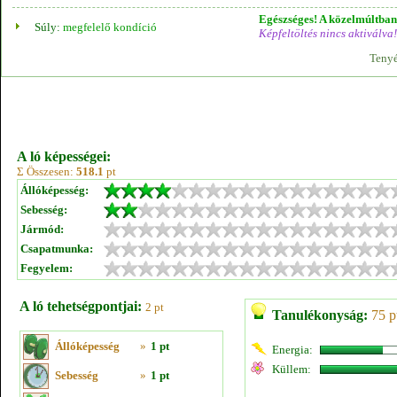
Egészséges! A közelmúltban 
Súly:
megfelelő kondíció
Képfeltöltés nincs aktiválva!
Tenyé
A ló képességei:
Σ Összesen:
518.1
pt
Állóképesség:
Sebesség:
Jármód:
Csapatmunka:
Fegyelem:
A ló tehetségpontjai:
2 pt
Tanulékonyság:
75 p
Állóképesség
»
1 pt
Energia:
Küllem:
Sebesség
»
1 pt