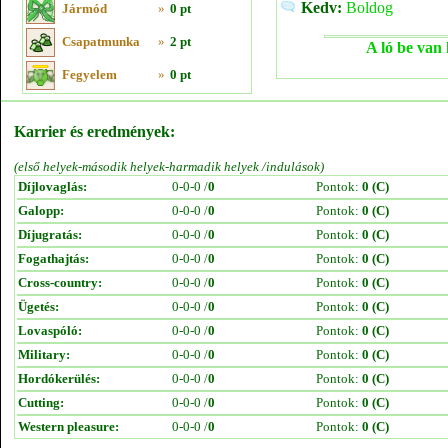
Kedv:
Boldog
Jármód
»
0 pt
Csapatmunka
»
2 pt
A ló be van 
Fegyelem
»
0 pt
Karrier és eredmények:
(első helyek-második helyek-harmadik helyek /indulások)
Díjlovaglás:
0-0-0 /
0
Pontok:
0 (C)
Galopp:
0-0-0 /
0
Pontok:
0 (C)
Díjugratás:
0-0-0 /
0
Pontok:
0 (C)
Fogathajtás:
0-0-0 /
0
Pontok:
0 (C)
Cross-country:
0-0-0 /
0
Pontok:
0 (C)
Ügetés:
0-0-0 /
0
Pontok:
0 (C)
Lovaspóló:
0-0-0 /
0
Pontok:
0 (C)
Military:
0-0-0 /
0
Pontok:
0 (C)
Hordókerülés:
0-0-0 /
0
Pontok:
0 (C)
Cutting:
0-0-0 /
0
Pontok:
0 (C)
Western pleasure:
0-0-0 /
0
Pontok:
0 (C)