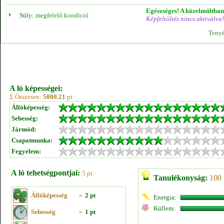
Egészséges! A közelmúltban 
Súly:
megfelelő kondíció
Képfeltöltés nincs aktiválva!
Tenyé
A ló képességei:
Σ Összesen:
5000.21
pt
Állóképesség:
Sebesség:
Jármód:
Csapatmunka:
Fegyelem:
A ló tehetségpontjai:
5 pt
Tanulékonyság:
100 
Állóképesség
»
2 pt
Energia:
Küllem:
Sebesség
»
1 pt