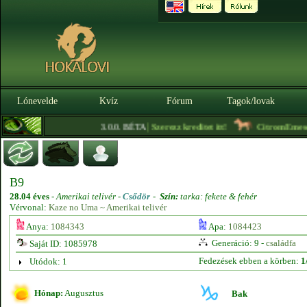
Lónevelde
Kvíz
Fórum
Tagok/lovak
|
3.0.0. BÉTA
Szerezz kreditet itt!
CitromEmese
- 
B9
28.04 éves
-
Amerikai telivér -
Csődör
-
Szín:
tarka: fekete & fehér
Vérvonal:
Kaze no Uma ~ Amerikai telivér
Anya:
1084343
Apa:
1084423
Generáció: 9 -
családfa
Saját ID: 1085978
Fedezések ebben a körben:
1
Utódok: 1
Hónap:
Augusztus
Bak