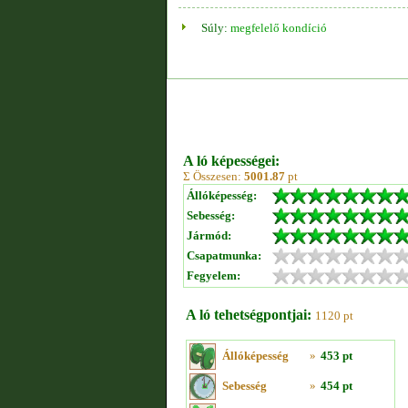
Súly:
megfelelő kondíció
A ló képességei:
Σ Összesen:
5001.87
pt
Állóképesség:
Sebesség:
Jármód:
Csapatmunka:
Fegyelem:
A ló tehetségpontjai:
1120 pt
Állóképesség
»
453 pt
Sebesség
»
454 pt