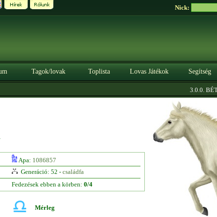
Nick:
um
Tagok/lovak
Toplista
Lovas Játékok
Segítség
3.0.0. BÉTA
e
Apa:
1086857
Generáció: 52 -
családfa
Fedezések ebben a körben:
0/4
Mérleg