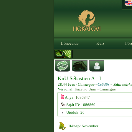
Lónevelde
Kvíz
Fór
KnU Sébastien A - I
28.44 éves
-
Camargue -
Csődör
-
Szín:
szürk
Vérvonal:
Kaze no Uma ~ Camargue
Anya:
1086847
Saját ID: 1086869
Utódok: 20
Hónap:
November