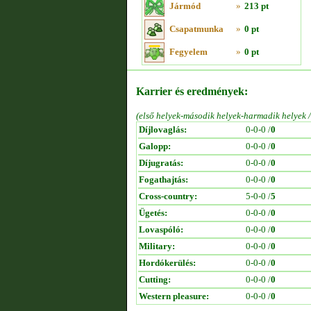
Jármód
»
213 pt
Csapatmunka
»
0 pt
Fegyelem
»
0 pt
Karrier és eredmények:
(első helyek-második helyek-harmadik helyek 
Díjlovaglás:
0-0-0 /
0
Galopp:
0-0-0 /
0
Díjugratás:
0-0-0 /
0
Fogathajtás:
0-0-0 /
0
Cross-country:
5-0-0 /
5
Ügetés:
0-0-0 /
0
Lovaspóló:
0-0-0 /
0
Military:
0-0-0 /
0
Hordókerülés:
0-0-0 /
0
Cutting:
0-0-0 /
0
Western pleasure:
0-0-0 /
0