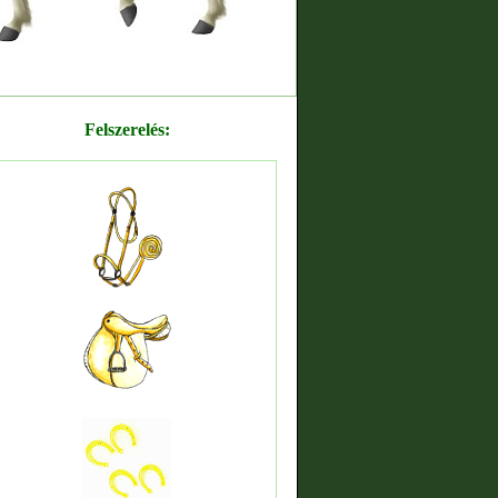
Felszerelés: